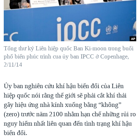
TẠI
VIDEO
"Tìm"
NGƯỜI VIỆT HẢI NGOẠI
HÀNH TRÌNH BẦU CỬ 2024
NGHE
ĐỜI SỐNG
MỘT NĂM CHIẾN TRANH TẠI DẢI GAZA
KINH TẾ
MẠNG XÃ HỘI
GIẢI MÃ VÀNH ĐAI & CON ĐƯỜNG
KHOA HỌC
NGÀY TỊ NẠN THẾ GIỚI
Tổng thư ký Liên hiệp quốc Ban Ki-moon trong buổi
SỨC KHOẺ
phổ biến phúc trình cua ủy ban IPCC ở Copenhage,
TRỊNH VĨNH BÌNH - NGƯỜI HẠ 'BÊN THẮNG CUỘC'
Ngôn ngữ khác
VĂN HOÁ
2/11/14
GROUND ZERO – XƯA VÀ NAY
THỂ THAO
CHI PHÍ CHIẾN TRANH AFGHANISTAN
Ủy ban nghiên cứu khí hậu biến đổi của Liên
GIÁO DỤC
CÁC GIÁ TRỊ CỘNG HÒA Ở VIỆT NAM
hiệp quốc nói rằng thế giới sẽ phải cắt khí thải
THƯỢNG ĐỈNH TRUMP-KIM TẠI VIỆT NAM
gây hiệu ứng nhà kính xuống bằng “không”
(zero) trước năm 2100 nhằm hạn chế những rủi ro
TRỊNH VĨNH BÌNH VS. CHÍNH PHỦ VIỆT NAM
nguy hiểm nhất liên quan đến tình trạng khí hậu
NGƯ DÂN VIỆT VÀ LÀN SÓNG TRỘM HẢI SÂM
biến đổi.
BÊN KIA QUỐC LỘ: TIẾNG VỌNG TỪ NÔNG THÔN MỸ