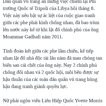
Dân quân vũ trang ăn mừng việc chiếm lại Phi
QUAN HỆ VIỆT MỸ
trường Quốc tế Tripoli của Libya hồi tháng 8.
Việc này nêu bật sự ác liệt của cuộc giao tranh
giữa các phe phái kình chống nhau, đã bao trùm
lên nước này kể từ khi lật đổ chính phủ của ông
Moammar Gadhafi năm 2011.
Tình đoàn kết giữa các phe lâm chiến, kế tiếp
nhau lật đổ nhà độc tài lâu năm đã mau chóng tan
biến sau cái chết của ông này. Nay 2 chính phủ
chống đối nhau và 2 quốc hội, mỗi bên được sự
hậu thuẫn của các toán dân quân vũ trang hùng
hậu đang tranh giành quyền lực.
Nữ phát ngôn viên Liên Hiệp Quốc Yvette Morris