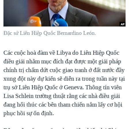
TẠI
VIDEO
"Tìm"
NGƯỜI VIỆT HẢI NGOẠI
HÀNH TRÌNH BẦU CỬ 2024
NGHE
ĐỜI SỐNG
MỘT NĂM CHIẾN TRANH TẠI DẢI GAZA
KINH TẾ
MẠNG XÃ HỘI
Đặc sứ Liên Hiệp Quốc Bernardino León.
GIẢI MÃ VÀNH ĐAI & CON ĐƯỜNG
KHOA HỌC
NGÀY TỊ NẠN THẾ GIỚI
SỨC KHOẺ
Các cuộc hoà đàm về Libya do Liên Hiệp Quốc
TRỊNH VĨNH BÌNH - NGƯỜI HẠ 'BÊN THẮNG CUỘC'
Ngôn ngữ khác
VĂN HOÁ
điều giải nhằm mục đích đạt được một giải pháp
GROUND ZERO – XƯA VÀ NAY
THỂ THAO
chính trị chấm dứt cuộc giao tranh ở đất nước đầy
CHI PHÍ CHIẾN TRANH AFGHANISTAN
xung đột này dự kiến sẽ diễn ra trong tuần này tại
GIÁO DỤC
CÁC GIÁ TRỊ CỘNG HÒA Ở VIỆT NAM
trụ sở Liên Hiệp Quốc ở Geneva. Thông tín viên
Lisa Schlein trường thuật rằng các nhà điều giải
THƯỢNG ĐỈNH TRUMP-KIM TẠI VIỆT NAM
đang hối thúc các bên tham chiến nắm lấy cơ hội
TRỊNH VĨNH BÌNH VS. CHÍNH PHỦ VIỆT NAM
phục hồi sự ổn định.
NGƯ DÂN VIỆT VÀ LÀN SÓNG TRỘM HẢI SÂM
BÊN KIA QUỐC LỘ: TIẾNG VỌNG TỪ NÔNG THÔN MỸ