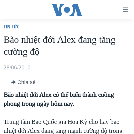
Đường
dẫn
TIN TỨC
truy
TRANG CHỦ
Bão nhiệt đới Alex đang tăng
cập
VIỆT NAM
cường độ
Tới
HOA KỲ
nội
BIỂN ĐÔNG
28/06/2010
dung
THẾ GIỚI
chính
Chia sẻ
BLOG
Tới
Bão nhiệt đới Alex có thể biến thành cuồng
điều
DIỄN ĐÀN
phong trong ngày hôm nay.
hướng
MỤC
chính
CHUYÊN ĐỀ
TỰ DO BÁO CHÍ
Trung tâm Bão Quốc gia Hoa Kỳ cho hay bão
Đi
HỌC TIẾNG ANH
nhiệt đới Alex đang tăng mạnh cường độ trong
VẠCH TRẦN TIN GIẢ
CHIẾN TRANH THƯƠNG MẠI CỦA MỸ: QUÁ KHỨ VÀ HIỆN
tới