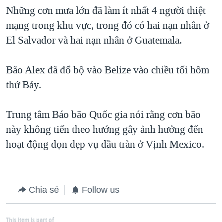
Những cơn mưa lớn đã làm ít nhất 4 người thiệt
QUAN HỆ VIỆT MỸ
mạng trong khu vực, trong đó có hai nạn nhân ở
El Salvador và hai nạn nhân ở Guatemala.
Bão Alex đã đổ bộ vào Belize vào chiều tối hôm
thứ Bảy.
Trung tâm Báo bão Quốc gia nói rằng cơn bão
này không tiến theo hướng gây ảnh hưởng đến
hoạt động dọn dẹp vụ dầu tràn ở Vịnh Mexico.
Chia sẻ
Follow us
This item is part of