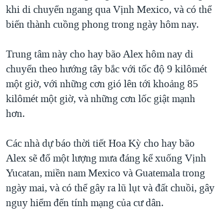
TẠI
khi di chuyển ngang qua Vịnh Mexico, và có thể
VIDEO
"Tìm"
NGƯỜI VIỆT HẢI NGOẠI
HÀNH TRÌNH BẦU CỬ 2024
biến thành cuồng phong trong ngày hôm nay.
NGHE
ĐỜI SỐNG
MỘT NĂM CHIẾN TRANH TẠI DẢI GAZA
KINH TẾ
Trung tâm này cho hay bão Alex hôm nay di
MẠNG XÃ HỘI
GIẢI MÃ VÀNH ĐAI & CON ĐƯỜNG
KHOA HỌC
chuyển theo hướng tây bắc với tốc độ 9 kilômét
NGÀY TỊ NẠN THẾ GIỚI
một giờ, với những cơn gió lên tới khoảng 85
SỨC KHOẺ
TRỊNH VĨNH BÌNH - NGƯỜI HẠ 'BÊN THẮNG CUỘC'
kilômét một giờ, và những cơn lốc giật mạnh
Ngôn ngữ khác
VĂN HOÁ
GROUND ZERO – XƯA VÀ NAY
hơn.
THỂ THAO
CHI PHÍ CHIẾN TRANH AFGHANISTAN
GIÁO DỤC
Các nhà dự báo thời tiết Hoa Kỳ cho hay bão
CÁC GIÁ TRỊ CỘNG HÒA Ở VIỆT NAM
Alex sẽ đổ một lượng mưa đáng kể xuống Vịnh
THƯỢNG ĐỈNH TRUMP-KIM TẠI VIỆT NAM
Yucatan, miền nam Mexico và Guatemala trong
TRỊNH VĨNH BÌNH VS. CHÍNH PHỦ VIỆT NAM
ngày mai, và có thể gây ra lũ lụt và đất chuồi, gây
NGƯ DÂN VIỆT VÀ LÀN SÓNG TRỘM HẢI SÂM
nguy hiểm đến tính mạng của cư dân.
BÊN KIA QUỐC LỘ: TIẾNG VỌNG TỪ NÔNG THÔN MỸ