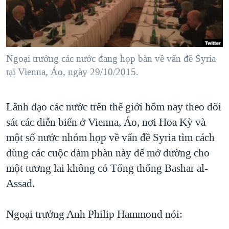
TẠI
VIDEO
"Tìm"
NGƯỜI VIỆT HẢI NGOẠI
HÀNH TRÌNH BẦU CỬ 2024
NGHE
ĐỜI SỐNG
MỘT NĂM CHIẾN TRANH TẠI DẢI GAZA
KINH TẾ
MẠNG XÃ HỘI
Ngoại trưởng các nước đang họp bàn về vấn đề Syria
GIẢI MÃ VÀNH ĐAI & CON ĐƯỜNG
KHOA HỌC
tại Vienna, Áo, ngày 29/10/2015.
NGÀY TỊ NẠN THẾ GIỚI
SỨC KHOẺ
TRỊNH VĨNH BÌNH - NGƯỜI HẠ 'BÊN THẮNG CUỘC'
Ngôn ngữ khác
VĂN HOÁ
Lãnh đạo các nước trên thế giới hôm nay theo dõi
GROUND ZERO – XƯA VÀ NAY
sát các diễn biến ở Vienna, Áo, nơi Hoa Kỳ và
THỂ THAO
CHI PHÍ CHIẾN TRANH AFGHANISTAN
một số nước nhóm họp về vấn đề Syria tìm cách
GIÁO DỤC
CÁC GIÁ TRỊ CỘNG HÒA Ở VIỆT NAM
dùng các cuộc đàm phàn này để mở đường cho
một tương lai không có Tổng thống Bashar al-
THƯỢNG ĐỈNH TRUMP-KIM TẠI VIỆT NAM
Assad.
TRỊNH VĨNH BÌNH VS. CHÍNH PHỦ VIỆT NAM
NGƯ DÂN VIỆT VÀ LÀN SÓNG TRỘM HẢI SÂM
Ngoại trưởng Anh Philip Hammond nói:
BÊN KIA QUỐC LỘ: TIẾNG VỌNG TỪ NÔNG THÔN MỸ