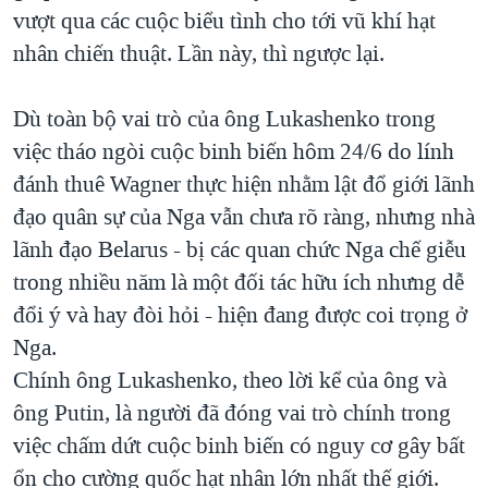
vượt qua các cuộc biểu tình cho tới vũ khí hạt
QUAN HỆ VIỆT MỸ
nhân chiến thuật. Lần này, thì ngược lại.
Dù toàn bộ vai trò của ông Lukashenko trong
việc tháo ngòi cuộc binh biến hôm 24/6 do lính
đánh thuê Wagner thực hiện nhằm lật đổ giới lãnh
đạo quân sự của Nga vẫn chưa rõ ràng, nhưng nhà
lãnh đạo Belarus - bị các quan chức Nga chế giễu
trong nhiều năm là một đối tác hữu ích nhưng dễ
đổi ý và hay đòi hỏi - hiện đang được coi trọng ở
Nga.
Chính ông Lukashenko, theo lời kể của ông và
ông Putin, là người đã đóng vai trò chính trong
việc chấm dứt cuộc binh biến có nguy cơ gây bất
ổn cho cường quốc hạt nhân lớn nhất thế giới.