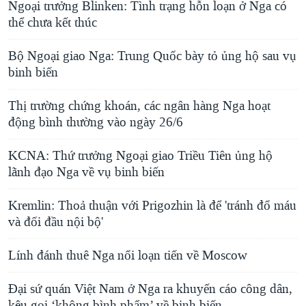
Ngoại trưởng Blinken: Tình trạng hỗn loạn ở Nga có
thể chưa kết thúc
Bộ Ngoại giao Nga: Trung Quốc bày tỏ ủng hộ sau vụ
binh biến
Thị trường chứng khoán, các ngân hàng Nga hoạt
động bình thường vào ngày 26/6
KCNA: Thứ trưởng Ngoại giao Triều Tiên ủng hộ
lãnh đạo Nga về vụ binh biến
Kremlin: Thoả thuận với Prigozhin là để 'tránh đổ máu
và đối đầu nội bộ'
Lính đánh thuê Nga nổi loạn tiến về Moscow
Đại sứ quán Việt Nam ở Nga ra khuyến cáo công dân,
kêu gọi ‘không bình phẩm’ về binh biến