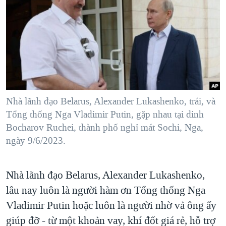
TẠI
VIDEO
"Tìm"
NGƯỜI VIỆT HẢI NGOẠI
HÀNH TRÌNH BẦU CỬ 2024
NGHE
ĐỜI SỐNG
MỘT NĂM CHIẾN TRANH TẠI DẢI GAZA
KINH TẾ
MẠNG XÃ HỘI
GIẢI MÃ VÀNH ĐAI & CON ĐƯỜNG
KHOA HỌC
NGÀY TỊ NẠN THẾ GIỚI
SỨC KHOẺ
TRỊNH VĨNH BÌNH - NGƯỜI HẠ 'BÊN THẮNG CUỘC'
Nhà lãnh đạo Belarus, Alexander Lukashenko, trái, và
Ngôn ngữ khác
VĂN HOÁ
GROUND ZERO – XƯA VÀ NAY
Tổng thống Nga Vladimir Putin, gặp nhau tại dinh
THỂ THAO
Bocharov Ruchei, thành phố nghỉ mát Sochi, Nga,
CHI PHÍ CHIẾN TRANH AFGHANISTAN
GIÁO DỤC
ngày 9/6/2023.
CÁC GIÁ TRỊ CỘNG HÒA Ở VIỆT NAM
THƯỢNG ĐỈNH TRUMP-KIM TẠI VIỆT NAM
Nhà lãnh đạo Belarus, Alexander Lukashenko,
TRỊNH VĨNH BÌNH VS. CHÍNH PHỦ VIỆT NAM
lâu nay luôn là người hàm ơn Tổng thống Nga
NGƯ DÂN VIỆT VÀ LÀN SÓNG TRỘM HẢI SÂM
Vladimir Putin hoặc luôn là người nhờ vả ông ấy
giúp đỡ - từ một khoản vay, khí đốt giá rẻ, hỗ trợ
BÊN KIA QUỐC LỘ: TIẾNG VỌNG TỪ NÔNG THÔN MỸ