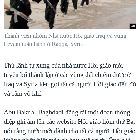
TẠI
VIDEO
"Tìm"
NGƯỜI VIỆT HẢI NGOẠI
HÀNH TRÌNH BẦU CỬ 2024
NGHE
ĐỜI SỐNG
MỘT NĂM CHIẾN TRANH TẠI DẢI GAZA
KINH TẾ
MẠNG XÃ HỘI
Thành viên nhóm Nhà nước Hồi giáo Iraq và vùng
GIẢI MÃ VÀNH ĐAI & CON ĐƯỜNG
KHOA HỌC
Levant tuần hành ở Raqqa, Syria
NGÀY TỊ NẠN THẾ GIỚI
SỨC KHOẺ
TRỊNH VĨNH BÌNH - NGƯỜI HẠ 'BÊN THẮNG CUỘC'
Ngôn ngữ khác
VĂN HOÁ
Thủ lãnh tự xưng của nhà nước Hồi giáo mới
GROUND ZERO – XƯA VÀ NAY
tuyên bố thành lập ở các vùng đất chiếm được ở
THỂ THAO
CHI PHÍ CHIẾN TRANH AFGHANISTAN
Iraq và Syria kêu gọi tất cả người Hồi giáo đến đó
GIÁO DỤC
CÁC GIÁ TRỊ CỘNG HÒA Ở VIỆT NAM
và cầm võ khí.
THƯỢNG ĐỈNH TRUMP-KIM TẠI VIỆT NAM
Abu Bakr al-Baghdadi đăng tải một đoạn thông
TRỊNH VĨNH BÌNH VS. CHÍNH PHỦ VIỆT NAM
điệp ghi âm lên các website Hồi giáo hôm thứ Ba,
NGƯ DÂN VIỆT VÀ LÀN SÓNG TRỘM HẢI SÂM
nói rằng nước mới dành cho tất cả người Hồi giáo
BÊN KIA QUỐC LỘ: TIẾNG VỌNG TỪ NÔNG THÔN MỸ