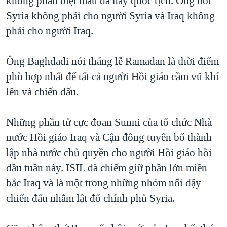
không phân biệt màu da hay quốc tịch. Ông nói
QUAN HỆ VIỆT MỸ
Syria không phải cho người Syria và Iraq không
phải cho người Iraq.
Ông Baghdadi nói tháng lễ Ramadan là thời điểm
phù hợp nhất để tất cả người Hồi giáo cầm vũ khí
lên và chiến đấu.
Những phần tử cực đoan Sunni của tổ chức Nhà
nước Hồi giáo Iraq và Cận đông tuyên bố thành
lập nhà nước chủ quyền cho người Hồi giáo hồi
đầu tuần này. ISIL đã chiếm giữ phần lớn miền
bắc Iraq và là một trong những nhóm nổi dậy
chiến đấu nhằm lật đổ chính phủ Syria.