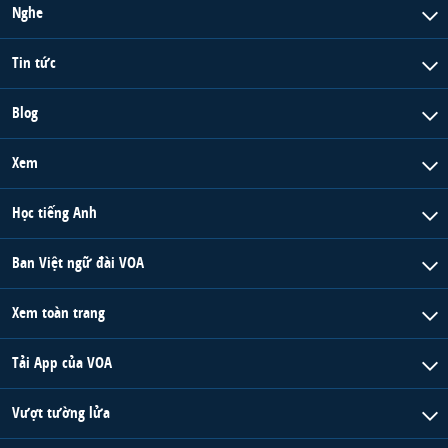
Nghe
Tin tức
Blog
Xem
Học tiếng Anh
Ban Việt ngữ đài VOA
Xem toàn trang
Tải App của VOA
Vượt tường lửa