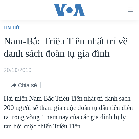
Đường
dẫn
TIN TỨC
truy
TRANG CHỦ
Nam-Bắc Triều Tiên nhất trí về
cập
VIỆT NAM
danh sách đoàn tụ gia đình
Tới
HOA KỲ
nội
BIỂN ĐÔNG
20/10/2010
dung
THẾ GIỚI
chính
Chia sẻ
BLOG
Tới
Hai miền Nam-Bắc Triều Tiên nhất trí danh sách
điều
DIỄN ĐÀN
200 người sẽ tham gia cuộc đoàn tụ đầu tiên diễn
hướng
MỤC
ra trong vòng 1 năm nay của các gia đình bị ly
chính
CHUYÊN ĐỀ
TỰ DO BÁO CHÍ
tán bởi cuộc chiến Triều Tiên.
Đi
HỌC TIẾNG ANH
VẠCH TRẦN TIN GIẢ
CHIẾN TRANH THƯƠNG MẠI CỦA MỸ: QUÁ KHỨ VÀ HIỆN
tới