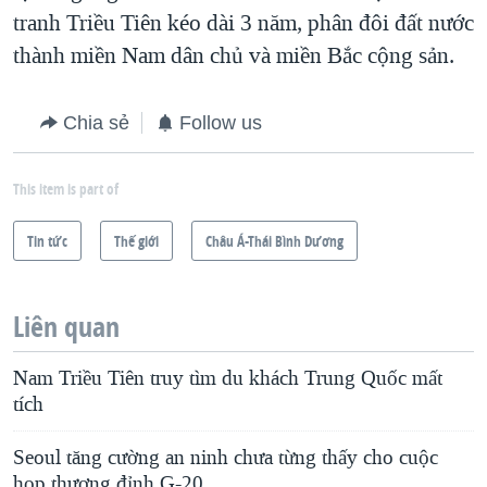
tranh Triều Tiên kéo dài 3 năm, phân đôi đất nước
QUAN HỆ VIỆT MỸ
thành miền Nam dân chủ và miền Bắc cộng sản.
Chia sẻ
Follow us
This item is part of
Tin tức
Thế giới
Châu Á-Thái Bình Dương
Liên quan
Nam Triều Tiên truy tìm du khách Trung Quốc mất
tích
Seoul tăng cường an ninh chưa từng thấy cho cuộc
họp thượng đỉnh G-20