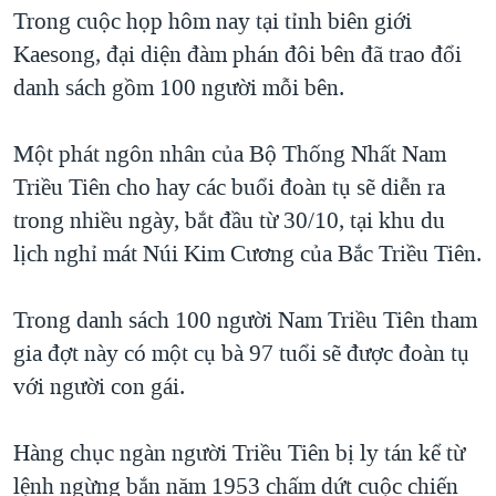
TẠI
Trong cuộc họp hôm nay tại tỉnh biên giới
VIDEO
"Tìm"
NGƯỜI VIỆT HẢI NGOẠI
HÀNH TRÌNH BẦU CỬ 2024
Kaesong, đại diện đàm phán đôi bên đã trao đổi
NGHE
ĐỜI SỐNG
danh sách gồm 100 người mỗi bên.
MỘT NĂM CHIẾN TRANH TẠI DẢI GAZA
KINH TẾ
MẠNG XÃ HỘI
GIẢI MÃ VÀNH ĐAI & CON ĐƯỜNG
KHOA HỌC
Một phát ngôn nhân của Bộ Thống Nhất Nam
NGÀY TỊ NẠN THẾ GIỚI
Triều Tiên cho hay các buổi đoàn tụ sẽ diễn ra
SỨC KHOẺ
TRỊNH VĨNH BÌNH - NGƯỜI HẠ 'BÊN THẮNG CUỘC'
trong nhiều ngày, bắt đầu từ 30/10, tại khu du
Ngôn ngữ khác
VĂN HOÁ
GROUND ZERO – XƯA VÀ NAY
lịch nghỉ mát Núi Kim Cương của Bắc Triều Tiên.
THỂ THAO
CHI PHÍ CHIẾN TRANH AFGHANISTAN
GIÁO DỤC
Trong danh sách 100 người Nam Triều Tiên tham
CÁC GIÁ TRỊ CỘNG HÒA Ở VIỆT NAM
gia đợt này có một cụ bà 97 tuổi sẽ được đoàn tụ
THƯỢNG ĐỈNH TRUMP-KIM TẠI VIỆT NAM
với người con gái.
TRỊNH VĨNH BÌNH VS. CHÍNH PHỦ VIỆT NAM
NGƯ DÂN VIỆT VÀ LÀN SÓNG TRỘM HẢI SÂM
Hàng chục ngàn người Triều Tiên bị ly tán kể từ
lệnh ngừng bắn năm 1953 chấm dứt cuộc chiến
BÊN KIA QUỐC LỘ: TIẾNG VỌNG TỪ NÔNG THÔN MỸ