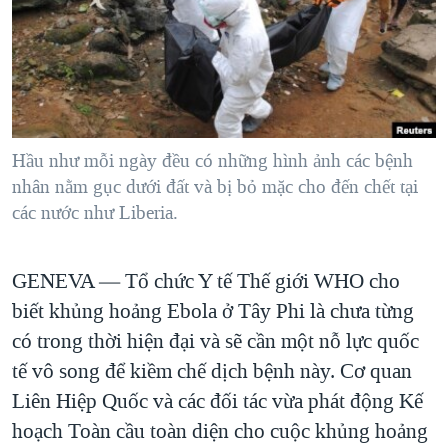
TẠI
VIDEO
"Tìm"
NGƯỜI VIỆT HẢI NGOẠI
HÀNH TRÌNH BẦU CỬ 2024
NGHE
ĐỜI SỐNG
MỘT NĂM CHIẾN TRANH TẠI DẢI GAZA
KINH TẾ
MẠNG XÃ HỘI
GIẢI MÃ VÀNH ĐAI & CON ĐƯỜNG
KHOA HỌC
NGÀY TỊ NẠN THẾ GIỚI
Hầu như mỗi ngày đều có những hình ảnh các bệnh
SỨC KHOẺ
nhân nằm gục dưới đất và bị bỏ mặc cho đến chết tại
TRỊNH VĨNH BÌNH - NGƯỜI HẠ 'BÊN THẮNG CUỘC'
Ngôn ngữ khác
VĂN HOÁ
các nước như Liberia.
GROUND ZERO – XƯA VÀ NAY
THỂ THAO
CHI PHÍ CHIẾN TRANH AFGHANISTAN
GIÁO DỤC
GENEVA —
Tổ chức Y tế Thế giới WHO cho
CÁC GIÁ TRỊ CỘNG HÒA Ở VIỆT NAM
biết khủng hoảng Ebola ở Tây Phi là chưa từng
THƯỢNG ĐỈNH TRUMP-KIM TẠI VIỆT NAM
có trong thời hiện đại và sẽ cần một nỗ lực quốc
TRỊNH VĨNH BÌNH VS. CHÍNH PHỦ VIỆT NAM
tế vô song để kiềm chế dịch bệnh này. Cơ quan
Liên Hiệp Quốc và các đối tác vừa phát động Kế
NGƯ DÂN VIỆT VÀ LÀN SÓNG TRỘM HẢI SÂM
hoạch Toàn cầu toàn diện cho cuộc khủng hoảng
BÊN KIA QUỐC LỘ: TIẾNG VỌNG TỪ NÔNG THÔN MỸ