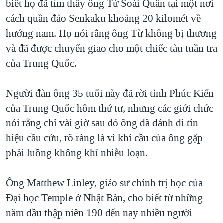
biết họ đã tìm thấy ông Từ Soái Quân tại một nơi
QUAN HỆ VIỆT MỸ
cách quần đảo Senkaku khoảng 20 kilomét về
hướng nam. Họ nói rằng ông Từ không bị thương
và đã được chuyển giao cho một chiếc tàu tuần tra
của Trung Quốc.
Người đàn ông 35 tuổi này đã rời tỉnh Phúc Kiến
của Trung Quốc hôm thứ tư, nhưng các giới chức
nói rằng chỉ vài giờ sau đó ông đã đánh đi tín
hiệu cầu cứu, rõ ràng là vì khí cầu của ông gặp
phải luồng không khí nhiễu loạn.
Ông Matthew Linley, giáo sư chính trị học của
Đại học Temple ở Nhật Bản, cho biết từ những
năm đầu thập niên 190 đến nay nhiều người