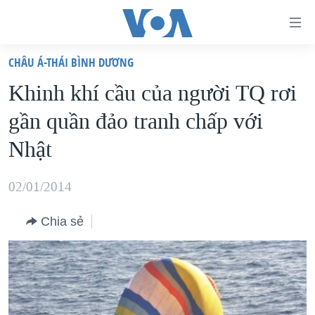
Đường
dẫn
CHÂU Á-THÁI BÌNH DƯƠNG
truy
TRANG CHỦ
Khinh khí cầu của người TQ rơi
cập
VIỆT NAM
gần quần đảo tranh chấp với
Tới
HOA KỲ
nội
Nhật
BIỂN ĐÔNG
dung
THẾ GIỚI
chính
02/01/2014
BLOG
Tới
Chia sẻ
điều
DIỄN ĐÀN
hướng
MỤC
chính
CHUYÊN ĐỀ
TỰ DO BÁO CHÍ
Đi
HỌC TIẾNG ANH
VẠCH TRẦN TIN GIẢ
CHIẾN TRANH THƯƠNG MẠI CỦA MỸ: QUÁ KHỨ VÀ HIỆN
tới