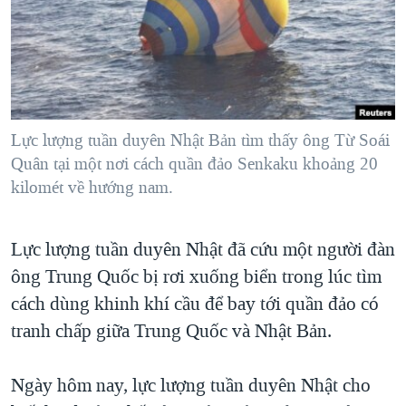
TẠI
VIDEO
"Tìm"
NGƯỜI VIỆT HẢI NGOẠI
HÀNH TRÌNH BẦU CỬ 2024
NGHE
ĐỜI SỐNG
MỘT NĂM CHIẾN TRANH TẠI DẢI GAZA
KINH TẾ
MẠNG XÃ HỘI
GIẢI MÃ VÀNH ĐAI & CON ĐƯỜNG
KHOA HỌC
NGÀY TỊ NẠN THẾ GIỚI
Lực lượng tuần duyên Nhật Bản tìm thấy ông Từ Soái
SỨC KHOẺ
Quân tại một nơi cách quần đảo Senkaku khoảng 20
TRỊNH VĨNH BÌNH - NGƯỜI HẠ 'BÊN THẮNG CUỘC'
Ngôn ngữ khác
VĂN HOÁ
kilomét về hướng nam.
GROUND ZERO – XƯA VÀ NAY
THỂ THAO
CHI PHÍ CHIẾN TRANH AFGHANISTAN
Lực lượng tuần duyên Nhật đã cứu một người đàn
GIÁO DỤC
CÁC GIÁ TRỊ CỘNG HÒA Ở VIỆT NAM
ông Trung Quốc bị rơi xuống biển trong lúc tìm
THƯỢNG ĐỈNH TRUMP-KIM TẠI VIỆT NAM
cách dùng khinh khí cầu để bay tới quần đảo có
tranh chấp giữa Trung Quốc và Nhật Bản.
TRỊNH VĨNH BÌNH VS. CHÍNH PHỦ VIỆT NAM
NGƯ DÂN VIỆT VÀ LÀN SÓNG TRỘM HẢI SÂM
Ngày hôm nay, lực lượng tuần duyên Nhật cho
BÊN KIA QUỐC LỘ: TIẾNG VỌNG TỪ NÔNG THÔN MỸ