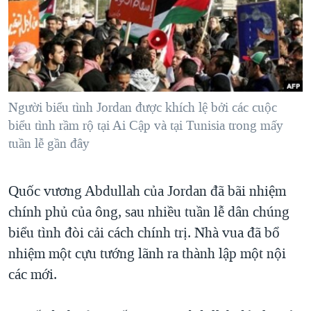
TẠI
VIDEO
"Tìm"
NGƯỜI VIỆT HẢI NGOẠI
HÀNH TRÌNH BẦU CỬ 2024
NGHE
ĐỜI SỐNG
MỘT NĂM CHIẾN TRANH TẠI DẢI GAZA
KINH TẾ
MẠNG XÃ HỘI
GIẢI MÃ VÀNH ĐAI & CON ĐƯỜNG
KHOA HỌC
NGÀY TỊ NẠN THẾ GIỚI
Người biểu tình Jordan được khích lệ bởi các cuộc
SỨC KHOẺ
biểu tình rầm rộ tại Ai Cập và tại Tunisia trong mấy
TRỊNH VĨNH BÌNH - NGƯỜI HẠ 'BÊN THẮNG CUỘC'
Ngôn ngữ khác
VĂN HOÁ
tuần lễ gần đây
GROUND ZERO – XƯA VÀ NAY
THỂ THAO
CHI PHÍ CHIẾN TRANH AFGHANISTAN
Quốc vương Abdullah của Jordan đã bãi nhiệm
GIÁO DỤC
CÁC GIÁ TRỊ CỘNG HÒA Ở VIỆT NAM
chính phủ của ông, sau nhiều tuần lễ dân chúng
THƯỢNG ĐỈNH TRUMP-KIM TẠI VIỆT NAM
biểu tình đòi cải cách chính trị. Nhà vua đã bổ
nhiệm một cựu tướng lãnh ra thành lập một nội
TRỊNH VĨNH BÌNH VS. CHÍNH PHỦ VIỆT NAM
các mới.
NGƯ DÂN VIỆT VÀ LÀN SÓNG TRỘM HẢI SÂM
BÊN KIA QUỐC LỘ: TIẾNG VỌNG TỪ NÔNG THÔN MỸ