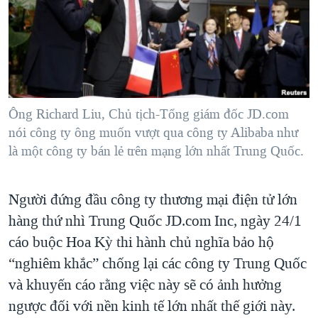
TẠI
VIDEO
"Tìm"
NGƯỜI VIỆT HẢI NGOẠI
HÀNH TRÌNH BẦU CỬ 2024
NGHE
ĐỜI SỐNG
MỘT NĂM CHIẾN TRANH TẠI DẢI GAZA
KINH TẾ
MẠNG XÃ HỘI
GIẢI MÃ VÀNH ĐAI & CON ĐƯỜNG
KHOA HỌC
NGÀY TỊ NẠN THẾ GIỚI
Ông Richard Liu, Chủ tịch-Tổng giám đốc JD.com
SỨC KHOẺ
nói công ty ông muốn vượt qua công ty Alibaba như
TRỊNH VĨNH BÌNH - NGƯỜI HẠ 'BÊN THẮNG CUỘC'
Ngôn ngữ khác
VĂN HOÁ
là một công ty bán lẻ trên mạng lớn nhất Trung Quốc.
GROUND ZERO – XƯA VÀ NAY
THỂ THAO
CHI PHÍ CHIẾN TRANH AFGHANISTAN
GIÁO DỤC
Người đứng đầu công ty thương mại điện tử lớn
CÁC GIÁ TRỊ CỘNG HÒA Ở VIỆT NAM
hàng thứ nhì Trung Quốc JD.com Inc, ngày 24/1
THƯỢNG ĐỈNH TRUMP-KIM TẠI VIỆT NAM
cáo buộc Hoa Kỳ thi hành chủ nghĩa bảo hộ
TRỊNH VĨNH BÌNH VS. CHÍNH PHỦ VIỆT NAM
“nghiêm khắc” chống lại các công ty Trung Quốc
và khuyến cáo rằng việc này sẽ có ảnh hưởng
NGƯ DÂN VIỆT VÀ LÀN SÓNG TRỘM HẢI SÂM
ngược đối với nền kinh tế lớn nhất thế giới này.
BÊN KIA QUỐC LỘ: TIẾNG VỌNG TỪ NÔNG THÔN MỸ