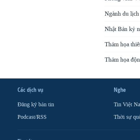
Ngành du lịch
Nhật Bản kỷ n
Thảm họa thiên
Thảm họa động
Các dịch vụ
Nghe
Ðăng ký bản tin
Tin Việt N
Podcast/RSS
Thời sự qu