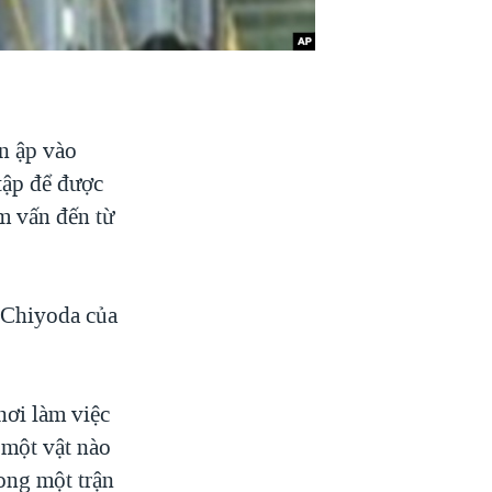
n ập vào
tập để được
am vấn đến từ
 Chiyoda của
nơi làm việc
 một vật nào
ong một trận