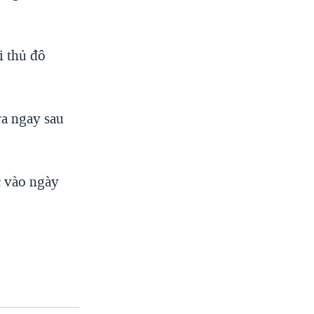
i thủ đô
ra ngay sau
c vào ngày