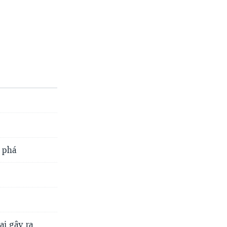
n phá
ai gây ra