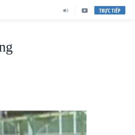
TRỰC TIẾP
ứng