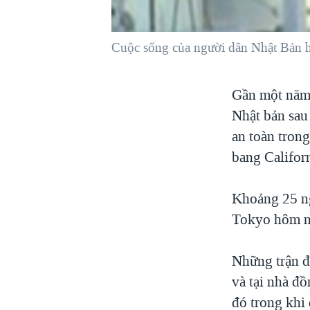
VIỆT NAM
NGƯ DÂN VIỆT VÀ LÀN SÓNG
Cuộc sống của người dân Nhật Bản hồ
TRỘM HẢI SÂM
BÊN KIA QUỐC LỘ: TIẾNG VỌNG
Gần một năm 
TỪ NÔNG THÔN MỸ
Nhật bản sau 
QUAN HỆ VIỆT MỸ
an toàn trong
bang Californ
Khoảng 25 ng
Tokyo hôm na
Những trận đ
và tại nhà đồ
đó trong khi