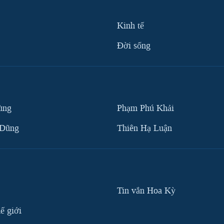
Kinh tế
Ðời sống
ùng
Phạm Phú Khải
 Dũng
Thiên Hạ Luận
Tin vắn Hoa Kỳ
ế giới