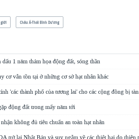
 giới
Châu Á-Thái Bình Dương
 dấu 1 năm thảm họa động đất, sóng thần
y cơ vẫn tồn tại ở những cơ sở hạt nhân khác
ính 'các thành phố của tương lai' cho các cộng đồng bị tà
gặp động đất trong mấy năm tới
 nhận không đủ tiêu chuẩn an toàn hạt nhân
 trở lại Nhật Bản và suy ngẫm về các thiệt hại do thiên t