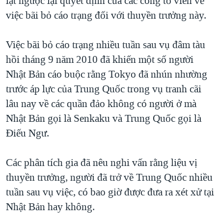
lật ngược lại quyết định của các công tố viên về
QUAN HỆ VIỆT MỸ
việc bãi bỏ cáo trạng đối với thuyền trưởng này.
Việc bãi bỏ cáo trạng nhiều tuần sau vụ đâm tàu
hồi tháng 9 năm 2010 đã khiến một số người
Nhật Bản cáo buộc rằng Tokyo đã nhún nhường
trước áp lực của Trung Quốc trong vụ tranh cãi
lâu nay về các quần đảo không có người ở mà
Nhật Bản gọi là Senkaku và Trung Quốc gọi là
Điếu Ngư.
Các phân tích gia đã nêu nghi vấn rằng liệu vị
thuyền trưởng, người đã trở về Trung Quốc nhiều
tuần sau vụ việc, có bao giờ được đưa ra xét xử tại
Nhật Bản hay không.