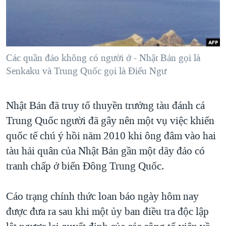
TẠI
VIDEO
"Tìm"
NGƯỜI VIỆT HẢI NGOẠI
HÀNH TRÌNH BẦU CỬ 2024
NGHE
ĐỜI SỐNG
MỘT NĂM CHIẾN TRANH TẠI DẢI GAZA
KINH TẾ
MẠNG XÃ HỘI
Các quần đảo không có người ở - Nhật Bản gọi là
GIẢI MÃ VÀNH ĐAI & CON ĐƯỜNG
KHOA HỌC
Senkaku và Trung Quốc gọi là Điếu Ngư
NGÀY TỊ NẠN THẾ GIỚI
SỨC KHOẺ
TRỊNH VĨNH BÌNH - NGƯỜI HẠ 'BÊN THẮNG CUỘC'
Ngôn ngữ khác
VĂN HOÁ
Nhật Bản đã truy tố thuyền trưởng tàu đánh cá
GROUND ZERO – XƯA VÀ NAY
Trung Quốc người đã gây nên một vụ việc khiến
THỂ THAO
CHI PHÍ CHIẾN TRANH AFGHANISTAN
quốc tế chú ý hồi năm 2010 khi ông đâm vào hai
GIÁO DỤC
CÁC GIÁ TRỊ CỘNG HÒA Ở VIỆT NAM
tàu hải quân của Nhật Bản gần một dãy đảo có
tranh chấp ở biển Đông Trung Quốc.
THƯỢNG ĐỈNH TRUMP-KIM TẠI VIỆT NAM
TRỊNH VĨNH BÌNH VS. CHÍNH PHỦ VIỆT NAM
Cáo trạng chính thức loan báo ngày hôm nay
NGƯ DÂN VIỆT VÀ LÀN SÓNG TRỘM HẢI SÂM
được đưa ra sau khi một ủy ban điều tra độc lập
BÊN KIA QUỐC LỘ: TIẾNG VỌNG TỪ NÔNG THÔN MỸ