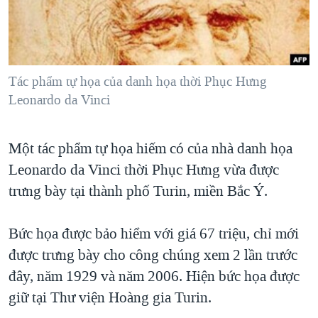
TẠI
VIDEO
"Tìm"
NGƯỜI VIỆT HẢI NGOẠI
HÀNH TRÌNH BẦU CỬ 2024
NGHE
ĐỜI SỐNG
MỘT NĂM CHIẾN TRANH TẠI DẢI GAZA
KINH TẾ
MẠNG XÃ HỘI
Tác phẩm tự họa của danh họa thời Phục Hưng
GIẢI MÃ VÀNH ĐAI & CON ĐƯỜNG
KHOA HỌC
Leonardo da Vinci
NGÀY TỊ NẠN THẾ GIỚI
SỨC KHOẺ
TRỊNH VĨNH BÌNH - NGƯỜI HẠ 'BÊN THẮNG CUỘC'
Ngôn ngữ khác
VĂN HOÁ
Một tác phẩm tự họa hiếm có của nhà danh họa
GROUND ZERO – XƯA VÀ NAY
Leonardo da Vinci thời Phục Hưng vừa được
THỂ THAO
CHI PHÍ CHIẾN TRANH AFGHANISTAN
trưng bày tại thành phố Turin, miền Bắc Ý.
GIÁO DỤC
CÁC GIÁ TRỊ CỘNG HÒA Ở VIỆT NAM
Bức họa được bảo hiểm với giá 67 triệu, chỉ mới
THƯỢNG ĐỈNH TRUMP-KIM TẠI VIỆT NAM
được trưng bày cho công chúng xem 2 lần trước
TRỊNH VĨNH BÌNH VS. CHÍNH PHỦ VIỆT NAM
đây, năm 1929 và năm 2006. Hiện bức họa được
NGƯ DÂN VIỆT VÀ LÀN SÓNG TRỘM HẢI SÂM
giữ tại Thư viện Hoàng gia Turin.
BÊN KIA QUỐC LỘ: TIẾNG VỌNG TỪ NÔNG THÔN MỸ