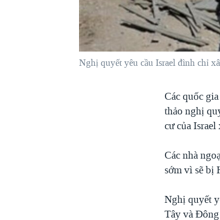
VIỆT NAM
NGƯ DÂN VIỆT VÀ LÀN SÓNG
TRỘM HẢI SÂM
BÊN KIA QUỐC LỘ: TIẾNG VỌNG
Nghị quyết yêu cầu Israel đình chỉ x
TỪ NÔNG THÔN MỸ
QUAN HỆ VIỆT MỸ
Các quốc gia
thảo nghị qu
cư của Israel
Các nhà ngoạ
sớm vì sẽ bị
Nghị quyết yê
Tây và Đông 