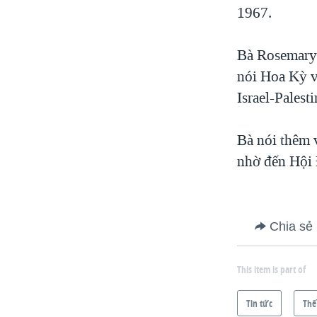
1967.
Bà Rosemary 
nói Hoa Kỳ v
Israel-Palesti
Bà nói thêm 
nhờ đến Hội
Chia sẻ
This item is part of
Tin tức
Thế