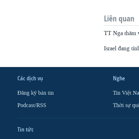
Liên quan
TT Nga thăm v
Israel đang tí
Các dịch vụ
Nghe
Ðăng ký bản tin
Tin Việt N
Podcast/RSS
Thời sự qu
Tin tức