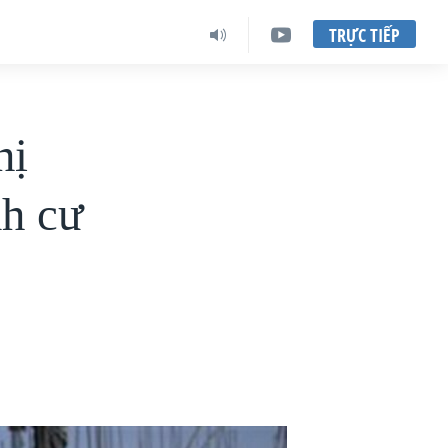
TRỰC TIẾP
hị
nh cư