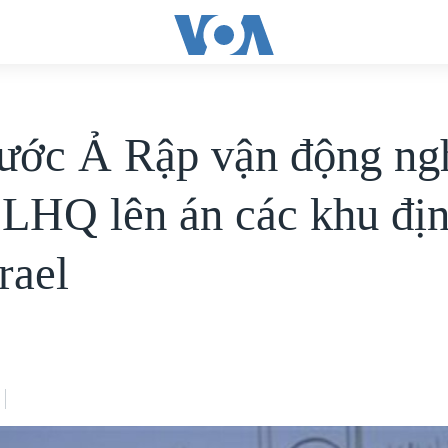
ước Ả Rập vận động ng
 LHQ lên án các khu đị
rael