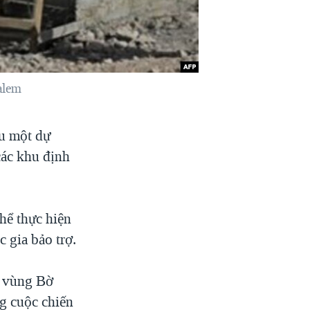
alem
ưu một dự
ác khu định
hể thực hiện
 gia bảo trợ.
i vùng Bờ
ng cuộc chiến