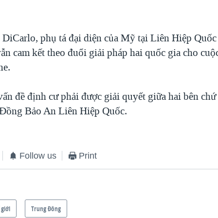
DiCarlo, phụ tá đại diện của Mỹ tại Liên Hiệp Quố
ẫn cam kết theo đuổi giải pháp hai quốc gia cho cuộ
ne.
vấn đề định cư phải được giải quyết giữa hai bên ch
 Đồng Bảo An Liên Hiệp Quốc.
Follow us
Print
 giới
Trung Ðông