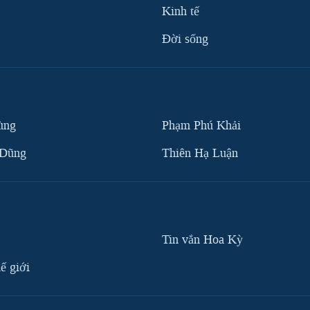
Kinh tế
Ðời sống
ùng
Phạm Phú Khải
 Dũng
Thiên Hạ Luận
Tin vắn Hoa Kỳ
ế giới