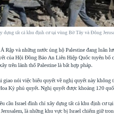
ây dựng tất cả khu định cư tại vùng Bờ Tây và Đông Jerus
 Ả Rập và những nước ủng hộ Palestine đang luân l
yết của Hội Đồng Bảo An Liên Hiệp Quốc tuyên bố c
 xây trên lãnh thổ Palestine là bất hợp pháp.
i giao nói việc biểu quyết về nghị quyết này không t
 Hoa Kỳ phủ quyết. Nghị quyết được khoảng 120 quốc
u cầu Israel đình chỉ xây dựng tất cả khu định cư tạ
Jerusalem, là những khu vực bị Israel chiếm giữ tro