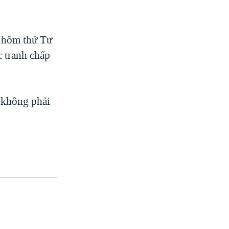
c hôm thứ Tư
c tranh chấp
ứ không phải