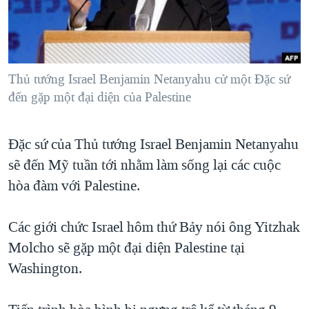
TẠI
VIDEO
"Tìm"
NGƯỜI VIỆT HẢI NGOẠI
HÀNH TRÌNH BẦU CỬ 2024
NGHE
ĐỜI SỐNG
MỘT NĂM CHIẾN TRANH TẠI DẢI GAZA
KINH TẾ
MẠNG XÃ HỘI
Thủ tướng Israel Benjamin Netanyahu cử một Ðặc sứ
GIẢI MÃ VÀNH ĐAI & CON ĐƯỜNG
KHOA HỌC
đến gặp một đại diện của Palestine
NGÀY TỊ NẠN THẾ GIỚI
SỨC KHOẺ
TRỊNH VĨNH BÌNH - NGƯỜI HẠ 'BÊN THẮNG CUỘC'
Ngôn ngữ khác
VĂN HOÁ
Đặc sứ của Thủ tướng Israel Benjamin Netanyahu
GROUND ZERO – XƯA VÀ NAY
sẽ đến Mỹ tuần tới nhằm làm sống lại các cuộc
THỂ THAO
CHI PHÍ CHIẾN TRANH AFGHANISTAN
hòa đàm với Palestine.
GIÁO DỤC
CÁC GIÁ TRỊ CỘNG HÒA Ở VIỆT NAM
Các giới chức Israel hôm thứ Bảy nói ông Yitzhak
THƯỢNG ĐỈNH TRUMP-KIM TẠI VIỆT NAM
Molcho sẽ gặp một đại diện Palestine tại
TRỊNH VĨNH BÌNH VS. CHÍNH PHỦ VIỆT NAM
Washington.
NGƯ DÂN VIỆT VÀ LÀN SÓNG TRỘM HẢI SÂM
BÊN KIA QUỐC LỘ: TIẾNG VỌNG TỪ NÔNG THÔN MỸ