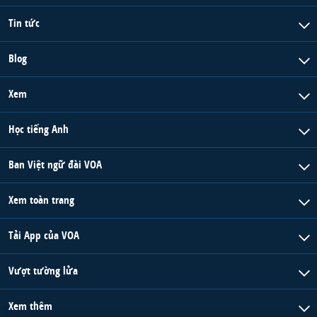
Tin tức
Blog
Xem
Học tiếng Anh
Ban Việt ngữ đài VOA
Xem toàn trang
Tải App của VOA
Vượt tường lửa
Xem thêm