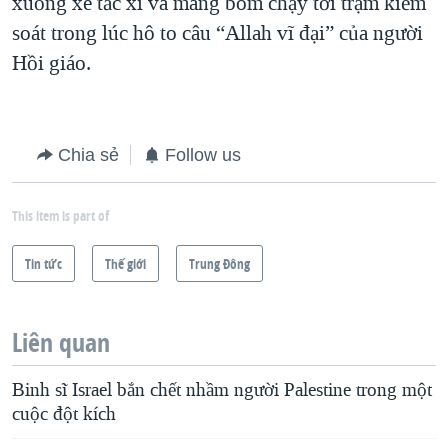
xuống xe tắc xi và mang bom chạy tới trạm kiểm
soát trong lúc hô to câu “Allah vĩ đại” của người
Hồi giáo.
Chia sẻ
Follow us
This item is part of
Tin tức
Thế giới
Trung Ðông
Liên quan
Binh sĩ Israel bắn chết nhầm người Palestine trong một
cuộc đột kích