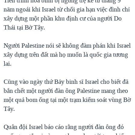
Tiến trình hòa bình bị ngưng trệ kể từ tháng 9
QUAN HỆ VIỆT MỸ
năm ngoái khi Israel từ chối gia hạn việc đình chỉ
xây dựng một phần khu định cư của người Do
Thái tại Bờ Tây.
Người Palestine nói sẽ không đàm phán khi Israel
xây dựng trên đất mà họ muốn là quốc gia tương
lai.
Cũng vào ngày thứ Bảy binh sĩ Israel cho biết đã
bắn chết một người đàn ông Palestine mang theo
một quả bom ống tại một trạm kiểm soát vùng Bờ
Tây.
Quân đội Israel báo cáo rằng người đàn ông đó