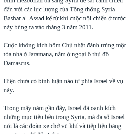
binh Hezbollah đã sang Syria để sát cánh chiến
QUAN HỆ VIỆT MỸ
đấu với các lực lượng của Tổng thống Syria
Bashar al-Assad kể từ khi cuộc nội chiến ở nước
này bùng ra vào tháng 3 năm 2011.
Cuộc không kích hôm Chủ nhật đánh trúng một
tòa nhà ở Jaramana, nằm ở ngoại ô thủ đô
Damascus.
Hiện chưa có bình luận nào từ phía Israel về vụ
này.
Trong mấy năm gần đây, Israel đã oanh kích
những mục tiêu bên trong Syria, mà đa số Israel
nói là các đoàn xe chở vũ khí và tiếp liệu băng