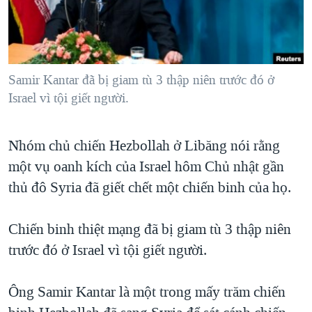
TẠI
VIDEO
"Tìm"
NGƯỜI VIỆT HẢI NGOẠI
HÀNH TRÌNH BẦU CỬ 2024
NGHE
ĐỜI SỐNG
MỘT NĂM CHIẾN TRANH TẠI DẢI GAZA
KINH TẾ
MẠNG XÃ HỘI
Samir Kantar đã bị giam tù 3 thập niên trước đó ở
GIẢI MÃ VÀNH ĐAI & CON ĐƯỜNG
KHOA HỌC
Israel vì tội giết người.
NGÀY TỊ NẠN THẾ GIỚI
SỨC KHOẺ
TRỊNH VĨNH BÌNH - NGƯỜI HẠ 'BÊN THẮNG CUỘC'
Ngôn ngữ khác
VĂN HOÁ
Nhóm chủ chiến Hezbollah ở Libăng nói rằng
GROUND ZERO – XƯA VÀ NAY
một vụ oanh kích của Israel hôm Chủ nhật gần
THỂ THAO
CHI PHÍ CHIẾN TRANH AFGHANISTAN
thủ đô Syria đã giết chết một chiến binh của họ.
GIÁO DỤC
CÁC GIÁ TRỊ CỘNG HÒA Ở VIỆT NAM
Chiến binh thiệt mạng đã bị giam tù 3 thập niên
THƯỢNG ĐỈNH TRUMP-KIM TẠI VIỆT NAM
trước đó ở Israel vì tội giết người.
TRỊNH VĨNH BÌNH VS. CHÍNH PHỦ VIỆT NAM
NGƯ DÂN VIỆT VÀ LÀN SÓNG TRỘM HẢI SÂM
Ông Samir Kantar là một trong mấy trăm chiến
BÊN KIA QUỐC LỘ: TIẾNG VỌNG TỪ NÔNG THÔN MỸ