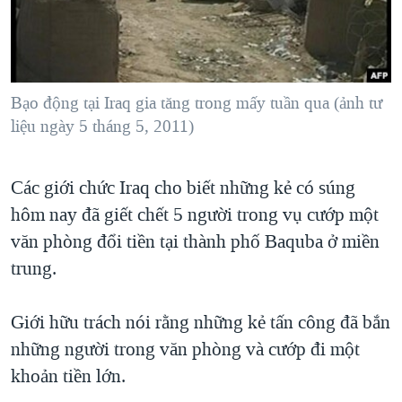
TẠI
VIDEO
"Tìm"
NGƯỜI VIỆT HẢI NGOẠI
HÀNH TRÌNH BẦU CỬ 2024
NGHE
ĐỜI SỐNG
MỘT NĂM CHIẾN TRANH TẠI DẢI GAZA
KINH TẾ
MẠNG XÃ HỘI
Bạo động tại Iraq gia tăng trong mấy tuần qua (ảnh tư
GIẢI MÃ VÀNH ĐAI & CON ĐƯỜNG
KHOA HỌC
liệu ngày 5 tháng 5, 2011)
NGÀY TỊ NẠN THẾ GIỚI
SỨC KHOẺ
TRỊNH VĨNH BÌNH - NGƯỜI HẠ 'BÊN THẮNG CUỘC'
Ngôn ngữ khác
VĂN HOÁ
Các giới chức Iraq cho biết những kẻ có súng
GROUND ZERO – XƯA VÀ NAY
hôm nay đã giết chết 5 người trong vụ cướp một
THỂ THAO
CHI PHÍ CHIẾN TRANH AFGHANISTAN
văn phòng đổi tiền tại thành phố Baquba ở miền
GIÁO DỤC
CÁC GIÁ TRỊ CỘNG HÒA Ở VIỆT NAM
trung.
THƯỢNG ĐỈNH TRUMP-KIM TẠI VIỆT NAM
Giới hữu trách nói rằng những kẻ tấn công đã bắn
TRỊNH VĨNH BÌNH VS. CHÍNH PHỦ VIỆT NAM
những người trong văn phòng và cướp đi một
NGƯ DÂN VIỆT VÀ LÀN SÓNG TRỘM HẢI SÂM
khoản tiền lớn.
BÊN KIA QUỐC LỘ: TIẾNG VỌNG TỪ NÔNG THÔN MỸ