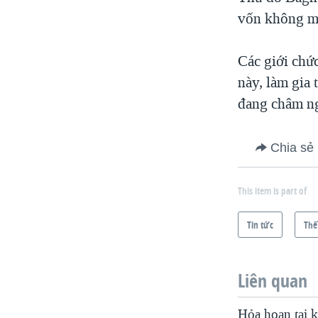
VIỆT NAM
vốn không man
NGƯ DÂN VIỆT VÀ LÀN SÓNG
TRỘM HẢI SÂM
Các giới chức
này, làm gia 
BÊN KIA QUỐC LỘ: TIẾNG VỌNG
TỪ NÔNG THÔN MỸ
đang châm ng
QUAN HỆ VIỆT MỸ
Chia sẻ
This item is part of
Tin tức
Thế
Liên quan
Hỏa hoạn tại k