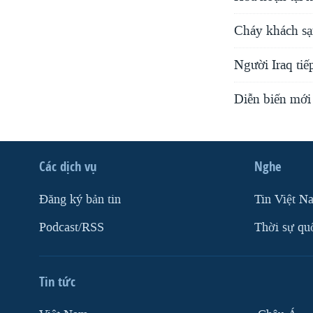
Cháy khách sạn
Người Iraq tiế
Diễn biến mới 
Các dịch vụ
Nghe
Ðăng ký bản tin
Tin Việt N
Podcast/RSS
Thời sự qu
Tin tức