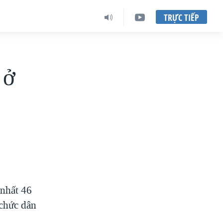
TRỰC TIẾP
 ở
 nhất 46
 chức dân