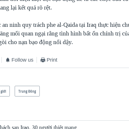
g lại kết quả rõ rệt.
 an ninh quy trách phe al-Qaida tại Iraq thực hiện c
tăng mối quan ngại rằng tình hình bất ổn chính trị củ
òi cho nạn bạo động nổi dậy.
Follow us
Print
 giới
Trung Ðông
hách sạn Iraq, 30 người thiệt mạng