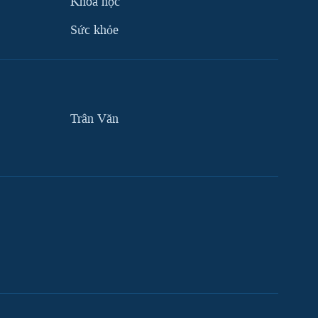
Khoa học
Sức khỏe
Trân Văn