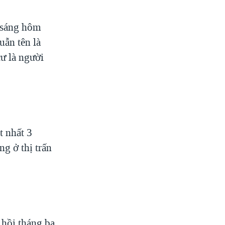
a sáng hôm
uẫn tên là
ư là người
t nhất 3
g ở thị trấn
 hồi tháng ba