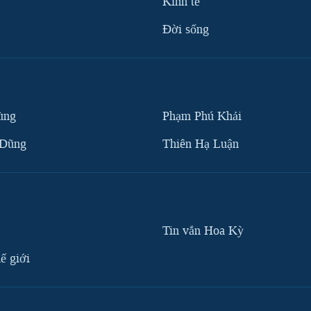
Kinh tế
Ðời sống
ùng
Phạm Phú Khải
 Dũng
Thiên Hạ Luận
Tin vắn Hoa Kỳ
ế giới