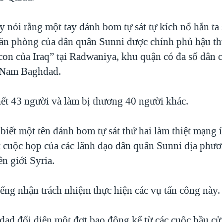
y nói rằng một tay đánh bom tự sát tự kích nổ hắn t
văn phòng của dân quân Sunni được chính phủ hậu th
on của Iraq” tại Radwaniya, khu quận có đa số dân c
 Nam Baghdad.
hết 43 người và làm bị thương 40 người khác.
biết một tên đánh bom tự sát thứ hai làm thiệt mạng í
t cuộc họp của các lãnh đạo dân quân Sunni địa phươn
n giới Syria.
iếng nhận trách nhiệm thực hiện các vụ tấn công này.
ad đối diện một đợt bạo động kể từ các cuộc bầu cử