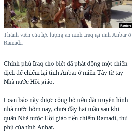
TẠI
VIDEO
"Tìm"
NGƯỜI VIỆT HẢI NGOẠI
HÀNH TRÌNH BẦU CỬ 2024
NGHE
ĐỜI SỐNG
MỘT NĂM CHIẾN TRANH TẠI DẢI GAZA
KINH TẾ
MẠNG XÃ HỘI
Thành viên của lực lượng an ninh Iraq tại tỉnh Anbar ở
GIẢI MÃ VÀNH ĐAI & CON ĐƯỜNG
KHOA HỌC
Ramadi.
NGÀY TỊ NẠN THẾ GIỚI
SỨC KHOẺ
TRỊNH VĨNH BÌNH - NGƯỜI HẠ 'BÊN THẮNG CUỘC'
Ngôn ngữ khác
VĂN HOÁ
Chính phủ Iraq cho biết đã phát động một chiến
GROUND ZERO – XƯA VÀ NAY
dịch để chiếm lại tỉnh Anbar ở miền Tây từ tay
THỂ THAO
CHI PHÍ CHIẾN TRANH AFGHANISTAN
Nhà nước Hồi giáo.
GIÁO DỤC
CÁC GIÁ TRỊ CỘNG HÒA Ở VIỆT NAM
Loan báo này được công bố trên đài truyền hình
THƯỢNG ĐỈNH TRUMP-KIM TẠI VIỆT NAM
nhà nước hôm nay, chưa đầy hai tuần sau khi
TRỊNH VĨNH BÌNH VS. CHÍNH PHỦ VIỆT NAM
quân Nhà nước Hồi giáo tiến chiếm Ramadi, thủ
NGƯ DÂN VIỆT VÀ LÀN SÓNG TRỘM HẢI SÂM
phủ của tỉnh Anbar.
BÊN KIA QUỐC LỘ: TIẾNG VỌNG TỪ NÔNG THÔN MỸ