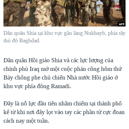
TẠI
VIDEO
"Tìm"
NGƯỜI VIỆT HẢI NGOẠI
HÀNH TRÌNH BẦU CỬ 2024
NGHE
ĐỜI SỐNG
MỘT NĂM CHIẾN TRANH TẠI DẢI GAZA
KINH TẾ
MẠNG XÃ HỘI
Dân quân Shia tại khu vực gần làng Nukhayb, phía tây
GIẢI MÃ VÀNH ĐAI & CON ĐƯỜNG
KHOA HỌC
thủ đô Baghdad.
NGÀY TỊ NẠN THẾ GIỚI
SỨC KHOẺ
TRỊNH VĨNH BÌNH - NGƯỜI HẠ 'BÊN THẮNG CUỘC'
Ngôn ngữ khác
VĂN HOÁ
Dân quân Hồi giáo Shia và các lực lượng của
GROUND ZERO – XƯA VÀ NAY
chính phủ Iraq mở một cuộc phản công hôm thứ
THỂ THAO
CHI PHÍ CHIẾN TRANH AFGHANISTAN
Bảy chống phe chủ chiến Nhà nước Hồi giáo ở
GIÁO DỤC
CÁC GIÁ TRỊ CỘNG HÒA Ở VIỆT NAM
khu vực phía đông Ramadi.
THƯỢNG ĐỈNH TRUMP-KIM TẠI VIỆT NAM
Đây là nỗ lực đầu tiên nhằm chiếm tại thành phố
TRỊNH VĨNH BÌNH VS. CHÍNH PHỦ VIỆT NAM
kể từ khi nơi đây lọt vào tay các phần tử cực đoan
NGƯ DÂN VIỆT VÀ LÀN SÓNG TRỘM HẢI SÂM
cách nay một tuần.
BÊN KIA QUỐC LỘ: TIẾNG VỌNG TỪ NÔNG THÔN MỸ