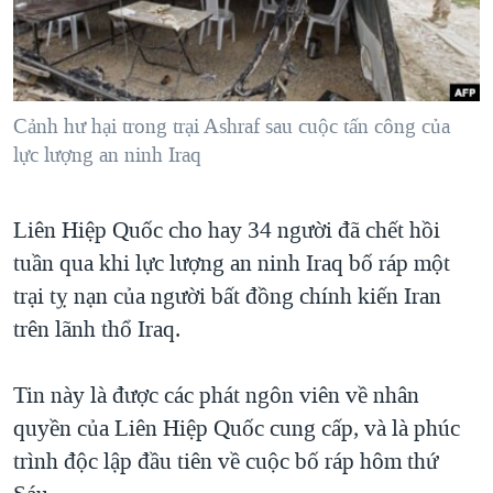
TẠI
VIDEO
"Tìm"
NGƯỜI VIỆT HẢI NGOẠI
HÀNH TRÌNH BẦU CỬ 2024
NGHE
ĐỜI SỐNG
MỘT NĂM CHIẾN TRANH TẠI DẢI GAZA
KINH TẾ
MẠNG XÃ HỘI
Cảnh hư hại trong trại Ashraf sau cuộc tấn công của
GIẢI MÃ VÀNH ĐAI & CON ĐƯỜNG
KHOA HỌC
lực lượng an ninh Iraq
NGÀY TỊ NẠN THẾ GIỚI
SỨC KHOẺ
TRỊNH VĨNH BÌNH - NGƯỜI HẠ 'BÊN THẮNG CUỘC'
Ngôn ngữ khác
VĂN HOÁ
Liên Hiệp Quốc cho hay 34 người đã chết hồi
GROUND ZERO – XƯA VÀ NAY
tuần qua khi lực lượng an ninh Iraq bố ráp một
THỂ THAO
CHI PHÍ CHIẾN TRANH AFGHANISTAN
trại tỵ nạn của người bất đồng chính kiến Iran
GIÁO DỤC
CÁC GIÁ TRỊ CỘNG HÒA Ở VIỆT NAM
trên lãnh thổ Iraq.
THƯỢNG ĐỈNH TRUMP-KIM TẠI VIỆT NAM
Tin này là được các phát ngôn viên về nhân
TRỊNH VĨNH BÌNH VS. CHÍNH PHỦ VIỆT NAM
quyền của Liên Hiệp Quốc cung cấp, và là phúc
NGƯ DÂN VIỆT VÀ LÀN SÓNG TRỘM HẢI SÂM
trình độc lập đầu tiên về cuộc bố ráp hôm thứ
BÊN KIA QUỐC LỘ: TIẾNG VỌNG TỪ NÔNG THÔN MỸ