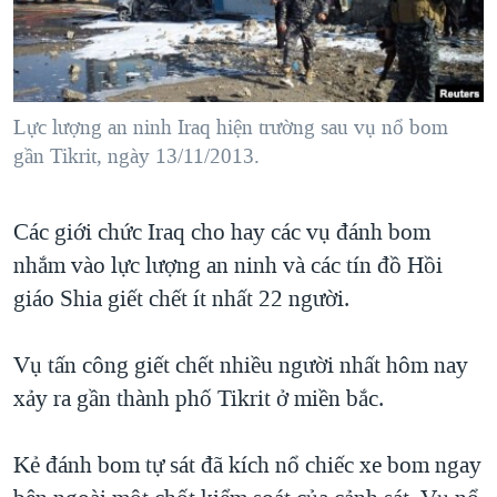
TẠI
VIDEO
"Tìm"
NGƯỜI VIỆT HẢI NGOẠI
HÀNH TRÌNH BẦU CỬ 2024
NGHE
ĐỜI SỐNG
MỘT NĂM CHIẾN TRANH TẠI DẢI GAZA
KINH TẾ
MẠNG XÃ HỘI
Lực lượng an ninh Iraq hiện trường sau vụ nổ bom
GIẢI MÃ VÀNH ĐAI & CON ĐƯỜNG
KHOA HỌC
gần Tikrit, ngày 13/11/2013.
NGÀY TỊ NẠN THẾ GIỚI
SỨC KHOẺ
TRỊNH VĨNH BÌNH - NGƯỜI HẠ 'BÊN THẮNG CUỘC'
Ngôn ngữ khác
VĂN HOÁ
Các giới chức Iraq cho hay các vụ đánh bom
GROUND ZERO – XƯA VÀ NAY
nhắm vào lực lượng an ninh và các tín đồ Hồi
THỂ THAO
CHI PHÍ CHIẾN TRANH AFGHANISTAN
giáo Shia giết chết ít nhất 22 người.
GIÁO DỤC
CÁC GIÁ TRỊ CỘNG HÒA Ở VIỆT NAM
Vụ tấn công giết chết nhiều người nhất hôm nay
THƯỢNG ĐỈNH TRUMP-KIM TẠI VIỆT NAM
xảy ra gần thành phố Tikrit ở miền bắc.
TRỊNH VĨNH BÌNH VS. CHÍNH PHỦ VIỆT NAM
NGƯ DÂN VIỆT VÀ LÀN SÓNG TRỘM HẢI SÂM
Kẻ đánh bom tự sát đã kích nổ chiếc xe bom ngay
BÊN KIA QUỐC LỘ: TIẾNG VỌNG TỪ NÔNG THÔN MỸ