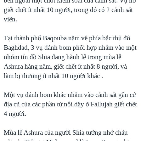
bên ngoài một chốt kiểm soát của cảnh sát. Vụ nổ
QUAN HỆ VIỆT MỸ
giết chết ít nhất 10 người, trong đó có 2 cảnh sát
viên.
Tại thành phố Baqouba nằm về phía bắc thủ đô
Baghdad, 3 vụ đánh bom phối hợp nhắm vào một
nhóm tín đồ Shia đang hành lễ trong mùa lễ
Ashura hàng năm, giết chết ít nhất 8 người, và
làm bị thương ít nhất 10 người khác .
Một vụ đánh bom khác nhắm vào cảnh sát gần cứ
địa cũ của các phần tử nổi dậy ở Fallujah giết chết
4 người.
Mùa lễ Ashura của người Shia tưởng nhớ cháu