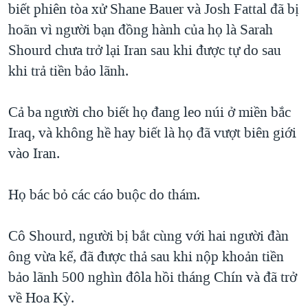
biết phiên tòa xử Shane Bauer và Josh Fattal đã bị
QUAN HỆ VIỆT MỸ
hoãn vì người bạn đồng hành của họ là Sarah
Shourd chưa trở lại Iran sau khi được tự do sau
khi trả tiền bảo lãnh.
Cả ba người cho biết họ đang leo núi ở miền bắc
Iraq, và không hề hay biết là họ đã vượt biên giới
vào Iran.
Họ bác bỏ các cáo buộc do thám.
Cô Shourd, người bị bắt cùng với hai người đàn
ông vừa kể, đã được thả sau khi nộp khoản tiền
bảo lãnh 500 nghìn đôla hồi tháng Chín và đã trở
về Hoa Kỳ.