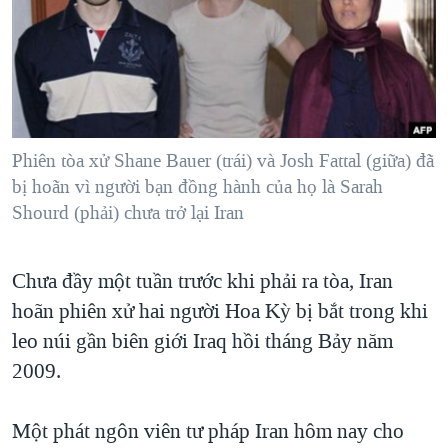
TẠI
VIDEO
"Tìm"
NGƯỜI VIỆT HẢI NGOẠI
HÀNH TRÌNH BẦU CỬ 2024
NGHE
ĐỜI SỐNG
MỘT NĂM CHIẾN TRANH TẠI DẢI GAZA
KINH TẾ
MẠNG XÃ HỘI
GIẢI MÃ VÀNH ĐAI & CON ĐƯỜNG
KHOA HỌC
NGÀY TỊ NẠN THẾ GIỚI
Phiên tòa xử Shane Bauer (trái) và Josh Fattal (giữa) đã
SỨC KHOẺ
bị hoãn vì người bạn đồng hành của họ là Sarah
TRỊNH VĨNH BÌNH - NGƯỜI HẠ 'BÊN THẮNG CUỘC'
Ngôn ngữ khác
VĂN HOÁ
Shourd (phải) chưa trở lại Iran
GROUND ZERO – XƯA VÀ NAY
THỂ THAO
CHI PHÍ CHIẾN TRANH AFGHANISTAN
GIÁO DỤC
Chưa đầy một tuần trước khi phải ra tòa, Iran
CÁC GIÁ TRỊ CỘNG HÒA Ở VIỆT NAM
hoãn phiên xử hai người Hoa Kỳ bị bắt trong khi
THƯỢNG ĐỈNH TRUMP-KIM TẠI VIỆT NAM
leo núi gần biên giới Iraq hồi tháng Bảy năm
TRỊNH VĨNH BÌNH VS. CHÍNH PHỦ VIỆT NAM
2009.
NGƯ DÂN VIỆT VÀ LÀN SÓNG TRỘM HẢI SÂM
Một phát ngôn viên tư pháp Iran hôm nay cho
BÊN KIA QUỐC LỘ: TIẾNG VỌNG TỪ NÔNG THÔN MỸ