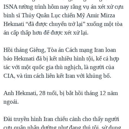
ISNA tường trình hôm nay rằng vụ án xét xử cựu
QUAN HỆ VIỆT MỸ
binh sĩ Thủy Quân Lục chiến Mỹ Amir Mirza
Hekmati “đã được chuyển trở lại” xuống một tòa
án cấp thấp hơn để được xét xử lại.
Hồi tháng Giêng, Tòa án Cách mạng Iran loan
báo Hekmati đã bị kết nhiều hình tội, kể cả hợp
tác với một quốc gia thù nghịch, là người của
CIA, và tìm cách liên kết Iran với khủng bố.
Anh Hekmati, 28 tuổi, bị bắt hồi tháng 12 năm
ngoái.
Đài truyền hình Iran chiếu cảnh cho thấy người
cựu quân nhân dường như đang thú tội, sử dụng