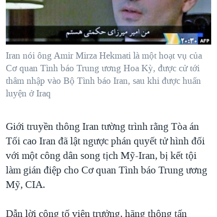
TẠI
VIDEO
"Tìm"
NGƯỜI VIỆT HẢI NGOẠI
HÀNH TRÌNH BẦU CỬ 2024
NGHE
ĐỜI SỐNG
MỘT NĂM CHIẾN TRANH TẠI DẢI GAZA
KINH TẾ
MẠNG XÃ HỘI
Iran nói ông Amir Mirza Hekmati là một hoạt vụ của
GIẢI MÃ VÀNH ĐAI & CON ĐƯỜNG
KHOA HỌC
Cơ quan Tình báo Trung ương Hoa Kỳ, được cử tới
NGÀY TỊ NẠN THẾ GIỚI
thâm nhập vào Bộ Tình báo Iran, sau khi được huấn
SỨC KHOẺ
TRỊNH VĨNH BÌNH - NGƯỜI HẠ 'BÊN THẮNG CUỘC'
luyện ở Iraq
Ngôn ngữ khác
VĂN HOÁ
GROUND ZERO – XƯA VÀ NAY
THỂ THAO
Giới truyền thông Iran tường trình rằng Tòa án
CHI PHÍ CHIẾN TRANH AFGHANISTAN
GIÁO DỤC
Tối cao Iran đã lật ngược phán quyết tử hình đối
CÁC GIÁ TRỊ CỘNG HÒA Ở VIỆT NAM
với một công dân song tịch Mỹ-Iran, bị kết tội
THƯỢNG ĐỈNH TRUMP-KIM TẠI VIỆT NAM
làm gián điệp cho Cơ quan Tình báo Trung ương
TRỊNH VĨNH BÌNH VS. CHÍNH PHỦ VIỆT NAM
Mỹ, CIA.
NGƯ DÂN VIỆT VÀ LÀN SÓNG TRỘM HẢI SÂM
Dẫn lời công tố viên trưởng, hãng thông tấn
BÊN KIA QUỐC LỘ: TIẾNG VỌNG TỪ NÔNG THÔN MỸ