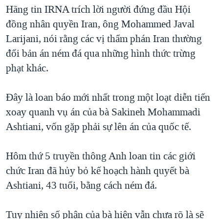
TẠI
Hãng tin IRNA trích lời người đứng đầu Hội
VIDEO
"Tìm"
NGƯỜI VIỆT HẢI NGOẠI
HÀNH TRÌNH BẦU CỬ 2024
đồng nhân quyền Iran, ông Mohammed Javal
NGHE
ĐỜI SỐNG
Larijani, nói rằng các vị thẩm phán Iran thường
MỘT NĂM CHIẾN TRANH TẠI DẢI GAZA
KINH TẾ
đổi bản án ném đá qua những hình thức trừng
MẠNG XÃ HỘI
GIẢI MÃ VÀNH ĐAI & CON ĐƯỜNG
KHOA HỌC
phạt khác.
NGÀY TỊ NẠN THẾ GIỚI
SỨC KHOẺ
TRỊNH VĨNH BÌNH - NGƯỜI HẠ 'BÊN THẮNG CUỘC'
Đây là loan báo mới nhất trong một loạt diễn tiến
Ngôn ngữ khác
VĂN HOÁ
GROUND ZERO – XƯA VÀ NAY
xoay quanh vụ án của bà Sakineh Mohammadi
THỂ THAO
Ashtiani, vốn gặp phải sự lên án của quốc tế.
CHI PHÍ CHIẾN TRANH AFGHANISTAN
GIÁO DỤC
CÁC GIÁ TRỊ CỘNG HÒA Ở VIỆT NAM
Hôm thứ 5 truyền thông Anh loan tin các giới
THƯỢNG ĐỈNH TRUMP-KIM TẠI VIỆT NAM
chức Iran đã hủy bỏ kế hoạch hành quyết bà
TRỊNH VĨNH BÌNH VS. CHÍNH PHỦ VIỆT NAM
Ashtiani, 43 tuổi, bằng cách ném đá.
NGƯ DÂN VIỆT VÀ LÀN SÓNG TRỘM HẢI SÂM
Tuy nhiên số phận của bà hiện vẫn chưa rõ là sẽ
BÊN KIA QUỐC LỘ: TIẾNG VỌNG TỪ NÔNG THÔN MỸ