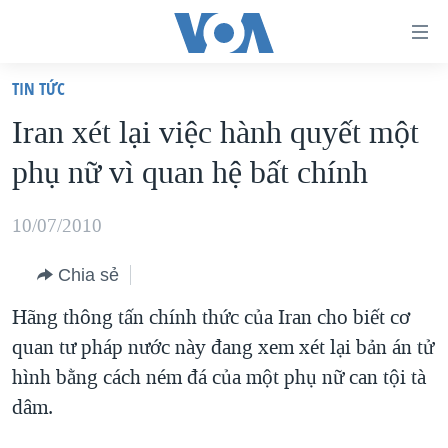
Đường
dẫn
TIN TỨC
truy
TRANG CHỦ
Iran xét lại việc hành quyết một
cập
VIỆT NAM
phụ nữ vì quan hệ bất chính
Tới
HOA KỲ
nội
BIỂN ĐÔNG
10/07/2010
dung
THẾ GIỚI
chính
Chia sẻ
BLOG
Tới
Hãng thông tấn chính thức của Iran cho biết cơ
điều
DIỄN ĐÀN
quan tư pháp nước này đang xem xét lại bản án tử
hướng
MỤC
hình bằng cách ném đá của một phụ nữ can tội tà
chính
CHUYÊN ĐỀ
TỰ DO BÁO CHÍ
dâm.
Đi
HỌC TIẾNG ANH
VẠCH TRẦN TIN GIẢ
CHIẾN TRANH THƯƠNG MẠI CỦA MỸ: QUÁ KHỨ VÀ HIỆN
tới