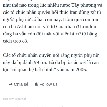
như thế nào trong lúc nhiều nước Tây phương và
QUAN HỆ VIỆT MỸ
các tổ chức nhân quyền hối thúc Iran đừng xử tử
người phụ nữ có hai con này. Hôm qua con trai
của bà Ashtiani nói với tờ Guardian ở London
rằng bà vẫn còn đối mặt với việc bị xử tử bằng
cách treo cổ.
Các tổ chức nhân quyền nói rằng người phụ nữ
này đã bị đánh 99 roi. Bà đã bị tòa án xét là can
tội “có quan hệ bất chính” vào năm 2006.
Chia sẻ
Follow us
This item is part of