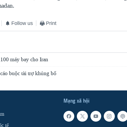
madan.
Follow us
Print
 100 máy bay cho Iran
cáo buộc tài trợ khủng bố
Mạng xã hội
am
ốc tế