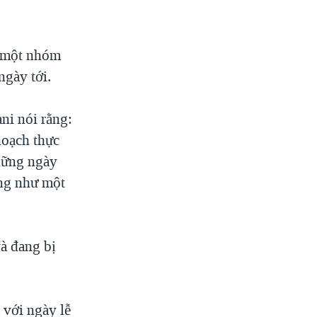
a một nhóm
gày tới.
ni nói rằng:
hoạch thực
những ngày
ũng như một
và đang bị
 với ngày lễ