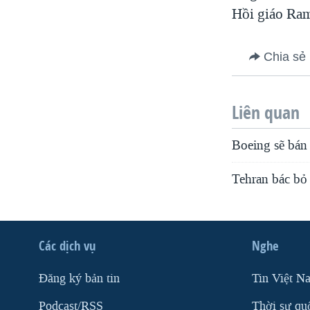
Hồi giáo Ra
Chia sẻ
Liên quan
Boeing sẽ bán
Tehran bác bỏ 
Các dịch vụ
Nghe
Ðăng ký bản tin
Tin Việt N
Podcast/RSS
Thời sự qu