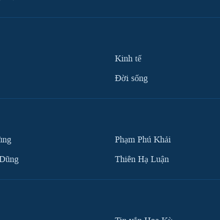
Kinh tế
Ðời sống
ùng
Phạm Phú Khải
 Dũng
Thiên Hạ Luận