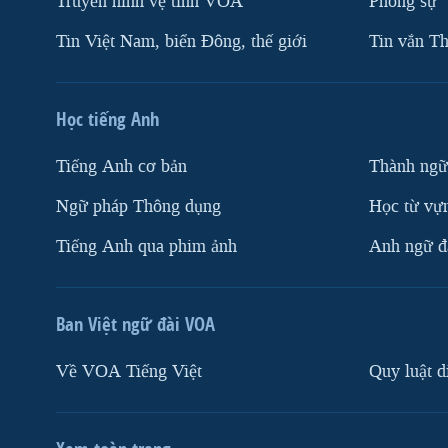
Truyền hình vệ tinh VOA
Phóng sự
Tin Việt Nam, biển Đông, thế giới
Tin vắn Th
Học tiếng Anh
Tiếng Anh cơ bản
Thành ngữ
Ngữ pháp Thông dụng
Học từ vựn
Tiếng Anh qua phim ảnh
Anh ngữ đặ
Ban Việt ngữ đài VOA
Về VOA Tiếng Việt
Quy luật d