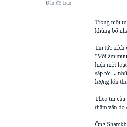
Bản đồ Iran.
VIỆT NAM
NGƯ DÂN VIỆT VÀ LÀN SÓNG
Trong một tu
TRỘM HẢI SÂM
khủng bố nhằ
BÊN KIA QUỐC LỘ: TIẾNG VỌNG
TỪ NÔNG THÔN MỸ
Tin tức tríc
QUAN HỆ VIỆT MỸ
"Với âm mưu 
hiện một loạ
sắp tới ... 
lượng lớn thu
Theo tin của 
thẩm vấn do 
Ông Shamkhan