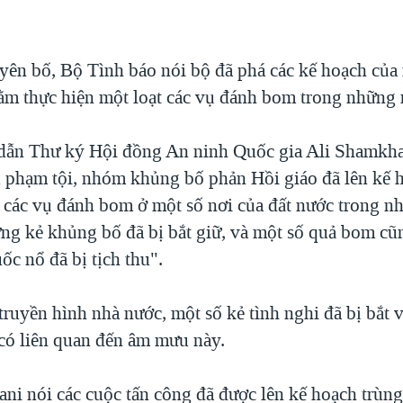
yên bố, Bộ Tình báo nói bộ đã phá các kế hoạch củ
m thực hiện một loạt các vụ đánh bom trong những n
h dẫn Thư ký Hội đồng An ninh Quốc gia Ali Shamkha
phạm tội, nhóm khủng bố phản Hồi giáo đã lên kế 
t các vụ đánh bom ở một số nơi của đất nước trong 
những kẻ khủng bố đã bị bắt giữ, và một số quả bom c
ốc nổ đã bị tịch thu".
truyền hình nhà nước, một số kẻ tình nghi đã bị bắt 
có liên quan đến âm mưu này.
i nói các cuộc tấn công đã được lên kế hoạch trùng