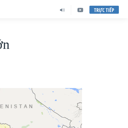
TRỰC TIẾP
ớn