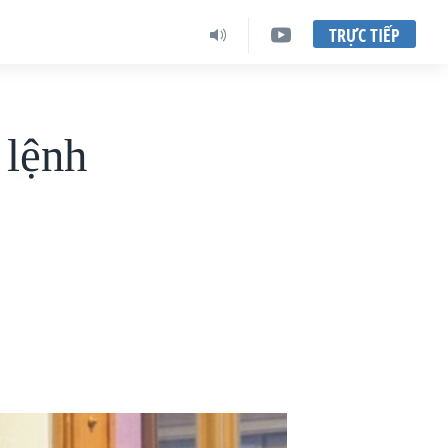
TRỰC TIẾP
 lệnh