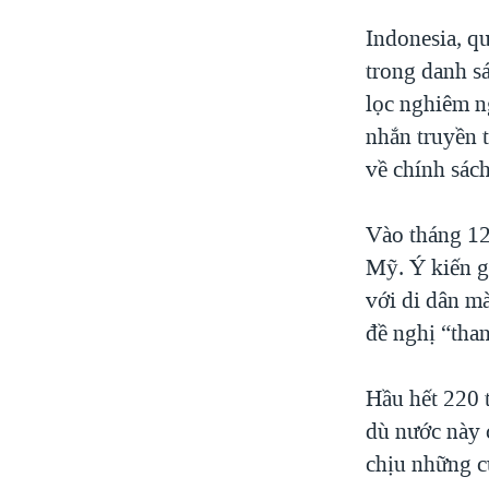
Indonesia, q
trong danh s
lọc nghiêm n
nhắn truyền t
về chính sách
Vào tháng 12
Mỹ. Ý kiến g
với di dân m
đề nghị “tha
Hầu hết 220 
dù nước này 
chịu những c