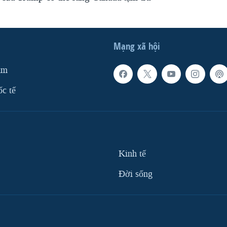
Mạng xã hội
am
ốc tế
Kinh tế
Ðời sống