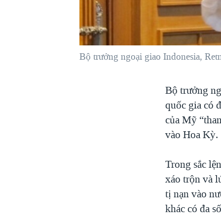
VIỆT NAM
NGƯ DÂN VIỆT VÀ LÀN SÓNG
TRỘM HẢI SÂM
Bộ trưởng ngoại giao Indonesia, Ret
BÊN KIA QUỐC LỘ: TIẾNG VỌNG
TỪ NÔNG THÔN MỸ
QUAN HỆ VIỆT MỸ
Bộ trưởng ng
quốc gia có đ
của Mỹ “than
vào Hoa Kỳ.
Trong sắc lệ
xáo trộn và 
tị nạn vào n
khác có đa s