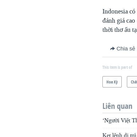
Indonesia có
đánh giá cao
thời thơ ấu t
Chia sẻ
This item is part of
Hoa Kỳ
Châ
Liên quan
‘Người Việt T
Kẹt lệnh di tr