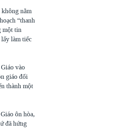
i, không nằm
 hoạch “thanh
 một tin
lấy làm tiếc
 Giáo vào
ôn giáo đối
iến thành một
 Giáo ôn hòa,
hứ đã hứng