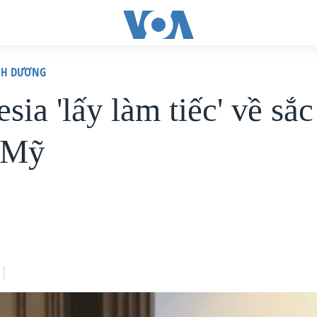
ÌNH DƯƠNG
sia 'lấy làm tiếc' về sắc
ú Mỹ