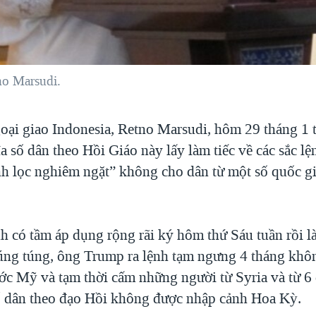
no Marsudi.
oại giao Indonesia, Retno Marsudi, hôm 29 tháng 1 
a số dân theo Hồi Giáo này lấy làm tiếc về các sắc lệ
h lọc nghiêm ngặt” không cho dân từ một số quốc g
nh có tầm áp dụng rộng rãi ký hôm thứ Sáu tuần rồi l
lúng túng, ông Trump ra lệnh tạm ngưng 4 tháng khô
ước Mỹ và tạm thời cấm những người từ Syria và từ 6
ố dân theo đạo Hồi không được nhập cảnh Hoa Kỳ.