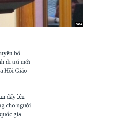
tuyên bố
nh di trú mới
ia Hồi Giáo
àm dấy lên
ng cho người
 quốc gia