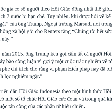
uốc gia có số người theo Hồi Giáo đông nhất thế giớ
ách 7 nước bị hạn chế. Tuy nhiên, khi được hỏi về kế
gặt” của ông Trump, Ngoại trưởng Marsudi nói trong
hông xã hội gởi cho Reuters rằng “Chúng tôi hết sức 
 này.”
 năm 2015, ông Trump kêu gọi cấm tất cả người Hồi
ây bão công luận vì gợi ý một cuộc trắc nghiệm về t
à phe chỉ trích cho rằng vi phạm Hiến pháp nay đã b
nh lọc nghiêm ngặt.”
triệu dân Hồi Giáo Indonesia theo một hình thức Hồi
có một số tổ chức Hồi Giáo cực đoan và trong quá k
uộc tấn công của các phần tử hiếu chiến.