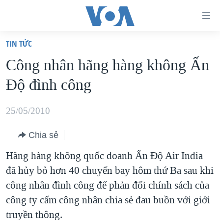
Đường
dẫn
TIN TỨC
truy
TRANG CHỦ
Công nhân hãng hàng không Ấn
cập
VIỆT NAM
Độ đình công
Tới
HOA KỲ
nội
BIỂN ĐÔNG
25/05/2010
dung
THẾ GIỚI
chính
Chia sẻ
BLOG
Tới
Hãng hàng không quốc doanh Ấn Độ Air India
điều
DIỄN ĐÀN
đã hủy bỏ hơn 40 chuyến bay hôm thứ Ba sau khi
hướng
MỤC
công nhân đình công để phản đối chính sách của
chính
CHUYÊN ĐỀ
TỰ DO BÁO CHÍ
công ty cấm công nhân chia sẻ đau buồn với giới
Đi
HỌC TIẾNG ANH
truyền thông.
VẠCH TRẦN TIN GIẢ
CHIẾN TRANH THƯƠNG MẠI CỦA MỸ: QUÁ KHỨ VÀ HIỆN
tới