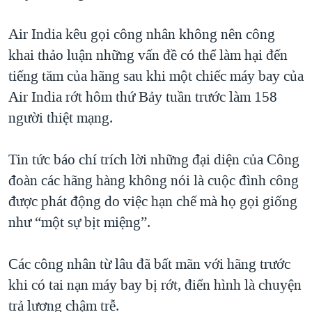
TẠI
VIDEO
"Tìm"
NGƯỜI VIỆT HẢI NGOẠI
HÀNH TRÌNH BẦU CỬ 2024
Air India kêu gọi công nhân không nên công
NGHE
ĐỜI SỐNG
khai thảo luận những vấn đề có thể làm hại đến
MỘT NĂM CHIẾN TRANH TẠI DẢI GAZA
KINH TẾ
tiếng tăm của hãng sau khi một chiếc máy bay của
MẠNG XÃ HỘI
GIẢI MÃ VÀNH ĐAI & CON ĐƯỜNG
KHOA HỌC
Air India rớt hôm thứ Bảy tuần trước làm 158
NGÀY TỊ NẠN THẾ GIỚI
người thiệt mạng.
SỨC KHOẺ
TRỊNH VĨNH BÌNH - NGƯỜI HẠ 'BÊN THẮNG CUỘC'
Ngôn ngữ khác
VĂN HOÁ
GROUND ZERO – XƯA VÀ NAY
Tin tức báo chí trích lời những đại diện của Công
THỂ THAO
đoàn các hãng hàng không nói là cuộc đình công
CHI PHÍ CHIẾN TRANH AFGHANISTAN
GIÁO DỤC
được phát động do việc hạn chế mà họ gọi giống
CÁC GIÁ TRỊ CỘNG HÒA Ở VIỆT NAM
như “một sự bịt miệng”.
THƯỢNG ĐỈNH TRUMP-KIM TẠI VIỆT NAM
TRỊNH VĨNH BÌNH VS. CHÍNH PHỦ VIỆT NAM
Các công nhân từ lâu đã bất mãn với hãng trước
NGƯ DÂN VIỆT VÀ LÀN SÓNG TRỘM HẢI SÂM
khi có tai nạn máy bay bị rớt, điển hình là chuyện
trả lương chậm trễ.
BÊN KIA QUỐC LỘ: TIẾNG VỌNG TỪ NÔNG THÔN MỸ