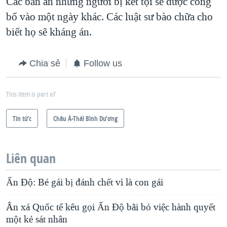
Các bản án những người bị kết tội sẽ được công
bố vào một ngày khác. Các luật sư bào chữa cho
biết họ sẽ kháng án.
Chia sẻ
Follow us
This item is part of
Tin tức
Châu Á-Thái Bình Dương
Liên quan
Ấn Độ: Bé gái bị đánh chết vì là con gái
Ân xá Quốc tế kêu gọi Ấn Độ bãi bỏ việc hành quyết
một kẻ sát nhân