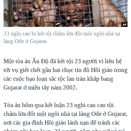
TẠI
VIDEO
"Tìm"
NGƯỜI VIỆT HẢI NGOẠI
HÀNH TRÌNH BẦU CỬ 2024
NGHE
ĐỜI SỐNG
MỘT NĂM CHIẾN TRANH TẠI DẢI GAZA
KINH TẾ
MẠNG XÃ HỘI
23 nghi can bị kết tội châm lửa đốt một ngôi nhà tại
GIẢI MÃ VÀNH ĐAI & CON ĐƯỜNG
KHOA HỌC
làng Ode ở Gujarat.
NGÀY TỊ NẠN THẾ GIỚI
SỨC KHOẺ
TRỊNH VĨNH BÌNH - NGƯỜI HẠ 'BÊN THẮNG CUỘC'
Ngôn ngữ khác
VĂN HOÁ
Một tòa án Ấn Độ đã kết tội 23 người vì liên hệ
GROUND ZERO – XƯA VÀ NAY
tới vụ giết chết gần hai chục tín đồ Hồi giáo trong
THỂ THAO
CHI PHÍ CHIẾN TRANH AFGHANISTAN
các cuộc bạo loạn sắc tộc lan tràn khắp bang
GIÁO DỤC
CÁC GIÁ TRỊ CỘNG HÒA Ở VIỆT NAM
Gujarat ở miền tây năm 2002.
THƯỢNG ĐỈNH TRUMP-KIM TẠI VIỆT NAM
Tòa án hôm qua kết luận 23 nghi can can tội
TRỊNH VĨNH BÌNH VS. CHÍNH PHỦ VIỆT NAM
châm lửa đốt một ngôi nhà tại làng Ode ở Gujarat,
NGƯ DÂN VIỆT VÀ LÀN SÓNG TRỘM HẢI SÂM
nơi các gia đình Hồi giáo lánh nạn để tránh các
BÊN KIA QUỐC LỘ: TIẾNG VỌNG TỪ NÔNG THÔN MỸ