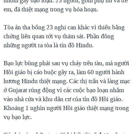
nhóm gây bạo loạn. 23 người, gồm phụ nữ và trẻ
QUAN HỆ VIỆT MỸ
em, đã thiệt mạng trong vụ hỏa hoạn.
Tòa án tha bổng 23 nghi can khác vì thiếu bằng
chứng liên quan tới vụ thảm sát. Phần đông
những người ra tòa là tín đồ Hindu.
Bạo lực bùng phát sau vụ cháy trên tàu, mà người
Hồi giáo bị cáo buộc gây ra, làm 60 người hành
hương Hindu thiệt mạng. Các thị trấn và làng mạc
ở Gujarat rúng động vì các cuộc bạo loạn nhắm
vào nhà cửa và khu dân cư của tín đồ Hồi giáo.
Khoảng 1 nghìn người Hồi giáo thiệt mạng trong
vụ bạo lực.