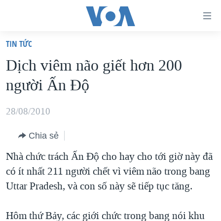
Đường
dẫn
TIN TỨC
truy
TRANG CHỦ
Dịch viêm não giết hơn 200
cập
VIỆT NAM
người Ấn Độ
Tới
HOA KỲ
nội
BIỂN ĐÔNG
28/08/2010
dung
THẾ GIỚI
chính
Chia sẻ
BLOG
Tới
Nhà chức trách Ấn Độ cho hay cho tới giờ này đã
điều
DIỄN ĐÀN
có ít nhất 211 người chết vì viêm não trong bang
hướng
MỤC
Uttar Pradesh, và con số này sẽ tiếp tục tăng.
chính
CHUYÊN ĐỀ
TỰ DO BÁO CHÍ
Đi
HỌC TIẾNG ANH
Hôm thứ Bảy, các giới chức trong bang nói khu
VẠCH TRẦN TIN GIẢ
CHIẾN TRANH THƯƠNG MẠI CỦA MỸ: QUÁ KHỨ VÀ HIỆN
tới