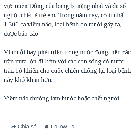
TẠI
vực miền Đông của bang bị nặng nhất và đa số
VIDEO
"Tìm"
NGƯỜI VIỆT HẢI NGOẠI
HÀNH TRÌNH BẦU CỬ 2024
người chết là trẻ em. Trong năm nay, có ít nhất
NGHE
ĐỜI SỐNG
1.300 ca viêm não, loại bệnh do muỗi gây ra,
MỘT NĂM CHIẾN TRANH TẠI DẢI GAZA
KINH TẾ
được báo cáo.
MẠNG XÃ HỘI
GIẢI MÃ VÀNH ĐAI & CON ĐƯỜNG
KHOA HỌC
NGÀY TỊ NẠN THẾ GIỚI
Vì muỗi hay phát triển trong nước đọng, nên các
SỨC KHOẺ
TRỊNH VĨNH BÌNH - NGƯỜI HẠ 'BÊN THẮNG CUỘC'
trận mưa lớn đi kèm với các con sông có nước
Ngôn ngữ khác
VĂN HOÁ
GROUND ZERO – XƯA VÀ NAY
tràn bờ khiến cho cuộc chiến chống lại loại bệnh
THỂ THAO
này khó khăn hơn.
CHI PHÍ CHIẾN TRANH AFGHANISTAN
GIÁO DỤC
CÁC GIÁ TRỊ CỘNG HÒA Ở VIỆT NAM
Viêm não thường làm hư óc hoặc chết người.
THƯỢNG ĐỈNH TRUMP-KIM TẠI VIỆT NAM
TRỊNH VĨNH BÌNH VS. CHÍNH PHỦ VIỆT NAM
NGƯ DÂN VIỆT VÀ LÀN SÓNG TRỘM HẢI SÂM
Chia sẻ
Follow us
BÊN KIA QUỐC LỘ: TIẾNG VỌNG TỪ NÔNG THÔN MỸ