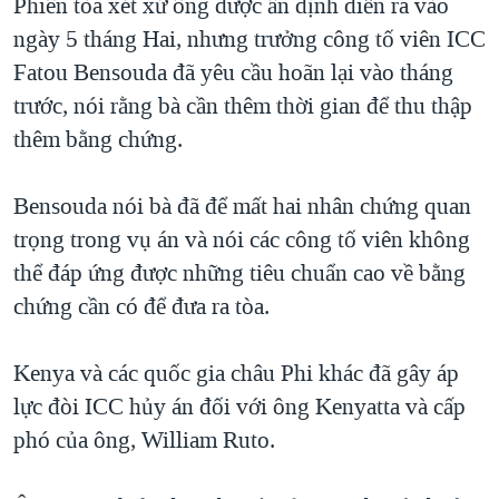
Phiên tòa xét xử ông được ấn định diễn ra vào
QUAN HỆ VIỆT MỸ
ngày 5 tháng Hai, nhưng trưởng công tố viên ICC
Fatou Bensouda đã yêu cầu hoãn lại vào tháng
trước, nói rằng bà cần thêm thời gian để thu thập
thêm bằng chứng.
Bensouda nói bà đã để mất hai nhân chứng quan
trọng trong vụ án và nói các công tố viên không
thể đáp ứng được những tiêu chuẩn cao về bằng
chứng cần có để đưa ra tòa.
Kenya và các quốc gia châu Phi khác đã gây áp
lực đòi ICC hủy án đối với ông Kenyatta và cấp
phó của ông, William Ruto.