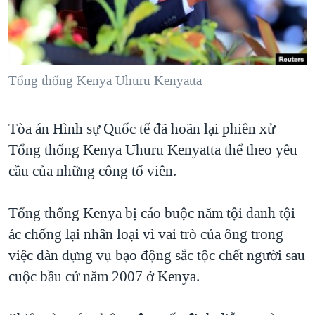
TẠI
VIDEO
"Tìm"
NGƯỜI VIỆT HẢI NGOẠI
HÀNH TRÌNH BẦU CỬ 2024
NGHE
ĐỜI SỐNG
MỘT NĂM CHIẾN TRANH TẠI DẢI GAZA
KINH TẾ
MẠNG XÃ HỘI
Tổng thống Kenya Uhuru Kenyatta
GIẢI MÃ VÀNH ĐAI & CON ĐƯỜNG
KHOA HỌC
NGÀY TỊ NẠN THẾ GIỚI
SỨC KHOẺ
Tòa án Hình sự Quốc tế đã hoãn lại phiên xử
TRỊNH VĨNH BÌNH - NGƯỜI HẠ 'BÊN THẮNG CUỘC'
Ngôn ngữ khác
VĂN HOÁ
Tổng thống Kenya Uhuru Kenyatta thể theo yêu
GROUND ZERO – XƯA VÀ NAY
THỂ THAO
cầu của những công tố viên.
CHI PHÍ CHIẾN TRANH AFGHANISTAN
GIÁO DỤC
CÁC GIÁ TRỊ CỘNG HÒA Ở VIỆT NAM
Tổng thống Kenya bị cáo buộc năm tội danh tội
ác chống lại nhân loại vì vai trò của ông trong
THƯỢNG ĐỈNH TRUMP-KIM TẠI VIỆT NAM
việc dàn dựng vụ bạo động sắc tộc chết người sau
TRỊNH VĨNH BÌNH VS. CHÍNH PHỦ VIỆT NAM
cuộc bầu cử năm 2007 ở Kenya.
NGƯ DÂN VIỆT VÀ LÀN SÓNG TRỘM HẢI SÂM
BÊN KIA QUỐC LỘ: TIẾNG VỌNG TỪ NÔNG THÔN MỸ