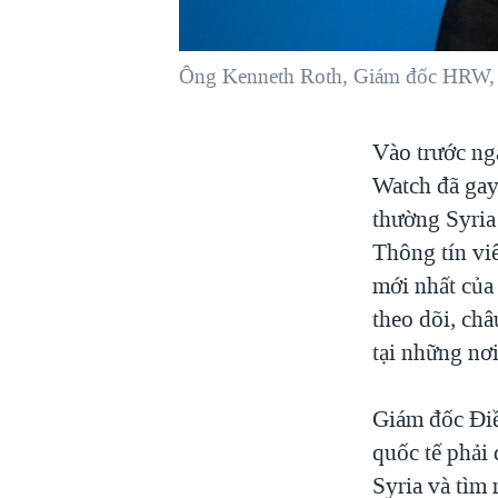
VIỆT NAM
NGƯ DÂN VIỆT VÀ LÀN SÓNG
Ông Kenneth Roth, Giám đốc HRW, nó
TRỘM HẢI SÂM
BÊN KIA QUỐC LỘ: TIẾNG VỌNG
Vào trước ng
TỪ NÔNG THÔN MỸ
Watch đã gay
QUAN HỆ VIỆT MỸ
thường Syria
Thông tín viê
mới nhất của
theo dõi, châ
tại những nơ
Giám đốc Ði
quốc tế phải
Syria và tìm