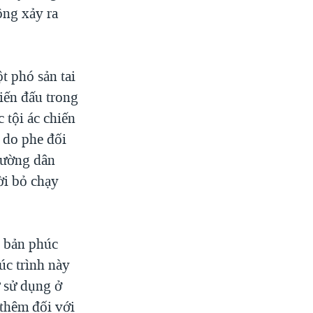
ông xảy ra
t phó sản tai
hiến đấu trong
 tội ác chiến
 do phe đối
hường dân
ời bỏ chạy
ố bản phúc
úc trình này
ử sử dụng ở
thêm đối với