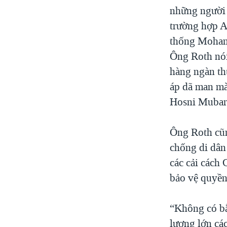
những người 
trường hợp A
thống Mohame
Ông Roth nói 
hàng ngàn th
áp dã man mà
Hosni Mubar
Ông Roth cũn
chống di dân
các cải cách
bảo vệ quyền
“Không có bằ
lượng lớn các