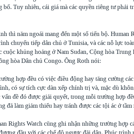
 bố. Tuy nhiên, cái giá mà các quyền riêng tư phải t
ình thì năm ngoái mang đến một số tiến bộ. Human 
rình chuyển tiếp dân chủ ở Tunisia, và các nỗ lực to
c cuộc khủng hoảng ở Nam Sudan, Cộng hòa Trung 
ông hòa Dân chủ Congo. Ông Roth nói:
rường hợp đều có việc điều động hay tăng cường các
ình, có sự tích cực dàn xếp chính trị và, mặc dù khôn
c vấn đề đó được giải quyết, trong mỗi trường hợp đ
g đã làm giảm thiểu hay tránh được các tội ác ở tầm
n Rights Watch cũng ghi nhận những trường hợp c
đương đầu với các chế độ ngược đãi dân. Phúc trình 