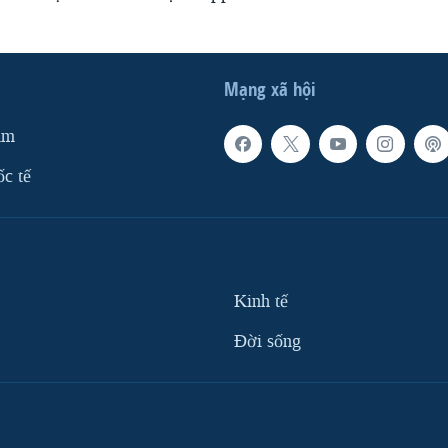
Mạng xã hội
am
ốc tế
Kinh tế
Ðời sống