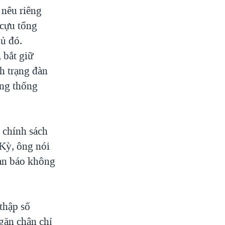
 nêu riêng
 cựu tổng
ủ đó.
 bắt giữ
h trạng đàn
ổng thống
 chính sách
 Kỳ, ông nói
an báo không
thập số
ngăn chận chỉ