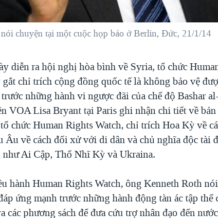
i chuyện tại một cuộc họp báo ở Berlin, Đức, 21/1/14
ày diễn ra hội nghị hòa bình về Syria, tổ chức Huma
 gắt chỉ trích cộng đồng quốc tế là không bảo vệ đư
 trước những hành vi ngược đãi của chế độ Bashar al
n VOA Lisa Bryant tại Paris ghi nhận chi tiết về bản
 tổ chức Human Rights Watch, chỉ trích Hoa Kỳ về cá
u Âu về cách đối xử với di dân và chủ nghĩa độc tài 
i như Ai Cập, Thổ Nhĩ Kỳ và Ukraina.
ều hành Human Rights Watch, ông Kenneth Roth nó
 đáp ứng mạnh trước những hành động tàn ác tập thể 
 ra các phương sách để đưa cứu trợ nhân đạo đến nướ