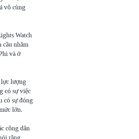
rả vô cùng
Rights Watch
àn cầu nhằm
Phi và ở
 lực lượng
g có sự việc
ều có sự đóng
 mức lớn.
ác công dân
nói rằng