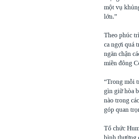
một vụ khủng
lớn.”
Theo phúc tr
ca ngợi quá t
ngăn chận cá
miền đông C
“Trong mỗi t
gìn giữ hòa b
nào trong cá
góp quan trọn
Tổ chức Huma
bình thường 