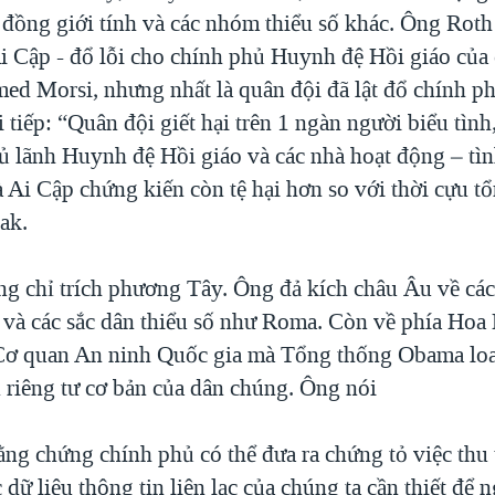
đồng giới tính và các nhóm thiểu số khác. Ông Roth
i Cập - đổ lỗi cho chính phủ Huynh đệ Hồi giáo của
d Morsi, nhưng nhất là quân đội đã lật đổ chính ph
tiếp: “Quân đội giết hại trên 1 ngàn người biểu tình,
ủ lãnh Huynh đệ Hồi giáo và các nhà hoạt động – tìn
 Ai Cập chứng kiến còn tệ hại hơn so với thời cựu t
ak.
g chỉ trích phương Tây. Ông đả kích châu Âu về các
 và các sắc dân thiểu số như Roma. Còn về phía Hoa
 Cơ quan An ninh Quốc gia mà Tổng thống Obama lo
 riêng tư cơ bản của dân chúng. Ông nói
ng chứng chính phủ có thể đưa ra chứng tỏ việc thu 
 dữ liệu thông tin liên lạc của chúng ta cần thiết để 