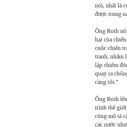
nói, nhất là 
được trong n
Ông Roth nói
hại của chiến
cuộc chiến tr
tranh, nhắm 
lập chiếm đó
quay ra chốn
càng tốt.”
Ông Roth lên
trình thế gi
cũng mô tả c
các nước như