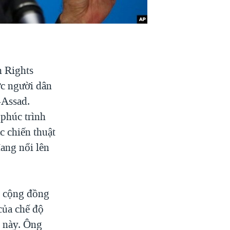
n Rights
ợc người dân
-Assad.
 phúc trình
c chiến thuật
đang nổi lên
i cộng đồng
của chế độ
c này. Ông