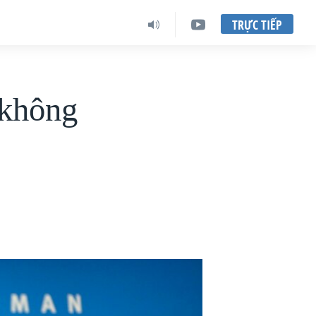
TRỰC TIẾP
 không