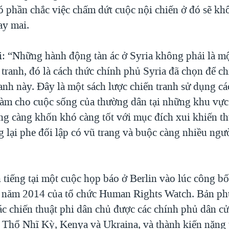
có phần chắc việc chấm dứt cuộc nội chiến ở đó sẽ kh
ay mai.
: “Những hành động tàn ác ở Syria không phải là mộ
 tranh, đó là cách thức chính phủ Syria đã chọn để c
anh này. Ðây là một sách lược chiến tranh sử dụng các
làm cho cuộc sống của thường dân tại những khu vực
ng càng khốn khó càng tốt với mục đích xui khiến t
g lại phe đối lập có vũ trang và buộc càng nhiều ngư
 tiếng tại một cuộc họp báo ở Berlin vào lúc công b
ới năm 2014 của tổ chức Human Rights Watch. Bản ph
ác chiến thuật phi dân chủ được các chính phủ dân c
 Thổ Nhĩ Kỳ, Kenya và Ukraina, và thành kiến nặng 