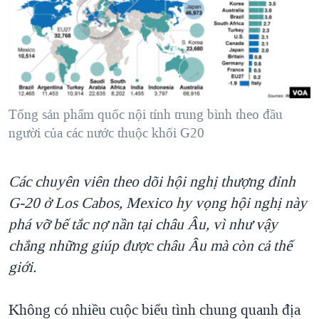
TẠI
VIDEO
"Tìm"
NGƯỜI VIỆT HẢI NGOẠI
HÀNH TRÌNH BẦU CỬ 2024
NGHE
ĐỜI SỐNG
MỘT NĂM CHIẾN TRANH TẠI DẢI GAZA
KINH TẾ
MẠNG XÃ HỘI
GIẢI MÃ VÀNH ĐAI & CON ĐƯỜNG
KHOA HỌC
NGÀY TỊ NẠN THẾ GIỚI
Tổng sản phẩm quốc nội tính trung bình theo đầu
SỨC KHOẺ
người của các nước thuộc khối G20
TRỊNH VĨNH BÌNH - NGƯỜI HẠ 'BÊN THẮNG CUỘC'
Ngôn ngữ khác
VĂN HOÁ
GROUND ZERO – XƯA VÀ NAY
THỂ THAO
Các chuyên viên theo dõi hội nghị thượng đỉnh
CHI PHÍ CHIẾN TRANH AFGHANISTAN
GIÁO DỤC
G-20 ở Los Cabos, Mexico hy vọng hội nghị này
CÁC GIÁ TRỊ CỘNG HÒA Ở VIỆT NAM
phá vỡ bế tắc nợ nần tại châu Âu, vì như vậy
THƯỢNG ĐỈNH TRUMP-KIM TẠI VIỆT NAM
chẳng những giúp được châu Âu mà còn cả thế
TRỊNH VĨNH BÌNH VS. CHÍNH PHỦ VIỆT NAM
giới.
NGƯ DÂN VIỆT VÀ LÀN SÓNG TRỘM HẢI SÂM
Không có nhiều cuộc biểu tình chung quanh địa
BÊN KIA QUỐC LỘ: TIẾNG VỌNG TỪ NÔNG THÔN MỸ