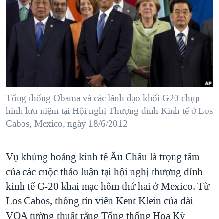
TẠI
VIDEO
"Tìm"
NGƯỜI VIỆT HẢI NGOẠI
HÀNH TRÌNH BẦU CỬ 2024
NGHE
ĐỜI SỐNG
MỘT NĂM CHIẾN TRANH TẠI DẢI GAZA
KINH TẾ
MẠNG XÃ HỘI
GIẢI MÃ VÀNH ĐAI & CON ĐƯỜNG
KHOA HỌC
NGÀY TỊ NẠN THẾ GIỚI
SỨC KHOẺ
TRỊNH VĨNH BÌNH - NGƯỜI HẠ 'BÊN THẮNG CUỘC'
Tổng thống Obama và các lãnh đạo khối G20 chụp
Ngôn ngữ khác
VĂN HOÁ
GROUND ZERO – XƯA VÀ NAY
hình lưu niệm tại Hội nghị Thượng đỉnh Kinh tế ở Los
THỂ THAO
Cabos, Mexico, ngày 18/6/2012
CHI PHÍ CHIẾN TRANH AFGHANISTAN
GIÁO DỤC
CÁC GIÁ TRỊ CỘNG HÒA Ở VIỆT NAM
Vụ khủng hoảng kinh tế Âu Châu là trọng tâm
THƯỢNG ĐỈNH TRUMP-KIM TẠI VIỆT NAM
của các cuộc thảo luận tại hội nghị thượng đỉnh
TRỊNH VĨNH BÌNH VS. CHÍNH PHỦ VIỆT NAM
kinh tế G-20 khai mạc hôm thứ hai ở Mexico. Từ
NGƯ DÂN VIỆT VÀ LÀN SÓNG TRỘM HẢI SÂM
Los Cabos, thông tín viên Kent Klein của đài
VOA tường thuật rằng Tổng thống Hoa Kỳ
BÊN KIA QUỐC LỘ: TIẾNG VỌNG TỪ NÔNG THÔN MỸ