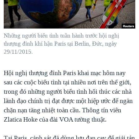
TẠI
VIDEO
"Tìm"
NGƯỜI VIỆT HẢI NGOẠI
HÀNH TRÌNH BẦU CỬ 2024
NGHE
ĐỜI SỐNG
MỘT NĂM CHIẾN TRANH TẠI DẢI GAZA
KINH TẾ
MẠNG XÃ HỘI
Những người biểu tình tuần hành trước hội nghị
GIẢI MÃ VÀNH ĐAI & CON ĐƯỜNG
KHOA HỌC
thượng đỉnh khí hậu Paris tại Berlin, Đức, ngày
NGÀY TỊ NẠN THẾ GIỚI
29/11/2015.
SỨC KHOẺ
TRỊNH VĨNH BÌNH - NGƯỜI HẠ 'BÊN THẮNG CUỘC'
Ngôn ngữ khác
VĂN HOÁ
GROUND ZERO – XƯA VÀ NAY
Hội nghị thượng đỉnh Paris khai mạc hôm nay
THỂ THAO
CHI PHÍ CHIẾN TRANH AFGHANISTAN
sau các cuộc biểu tình tại nhiều nơi trên thế giới,
GIÁO DỤC
trong đó những người biểu tình hối thúc các nhà
CÁC GIÁ TRỊ CỘNG HÒA Ở VIỆT NAM
lãnh đạo chính trị đạt được một hiệp ước để ngăn
THƯỢNG ĐỈNH TRUMP-KIM TẠI VIỆT NAM
chặn nạn tăng nhiệt toàn cầu. Thông tín viên
TRỊNH VĨNH BÌNH VS. CHÍNH PHỦ VIỆT NAM
Zlatica Hoke của đài VOA tường thuật.
NGƯ DÂN VIỆT VÀ LÀN SÓNG TRỘM HẢI SÂM
BÊN KIA QUỐC LỘ: TIẾNG VỌNG TỪ NÔNG THÔN MỸ
Tại Paris, cảnh sát đã dùng lựu đạn cay để giải tán