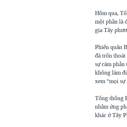
Hôm qua, Tổ
một phần là 
gia Tây phươn
Phiến quân B
đã trốn thoát
sự căm phẫn t
không làm đủ
xem “mọi sự 
Tổng thống H
nhằm ứng ph
khác ở Tây P