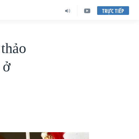
TRỰC TIẾP
 thảo
 ở