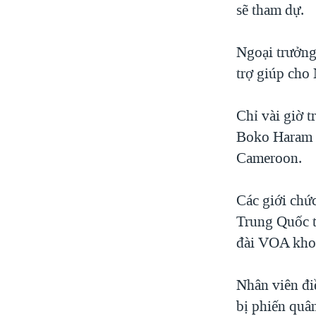
sẽ tham dự.
Ngoại trưởng
trợ giúp cho 
Chỉ vài giờ 
Boko Haram đ
Cameroon.
Các giới chứ
Trung Quốc tạ
đài VOA khoả
Nhân viên điề
bị phiến quân