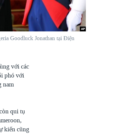
eria Goodluck Jonathan tại Điện
ùng với các
ối phó với
g nam
còn qui tụ
Cameroon,
ự kiến cũng