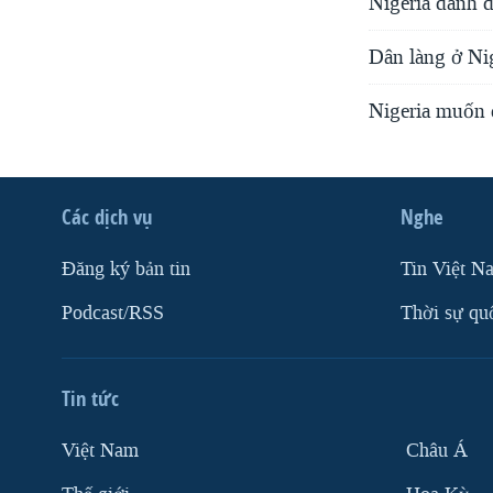
Nigeria đánh d
Dân làng ở Ni
Nigeria muốn 
Các dịch vụ
Nghe
Ðăng ký bản tin
Tin Việt N
Podcast/RSS
Thời sự qu
Tin tức
Việt Nam
Châu Á