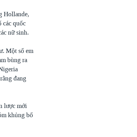
g Hollande,
ố các quốc
ác nữ sinh.
ư. Một số em
làm bùng ra
Nigeria
 rằng đang
n lược mới
hóm khủng bố