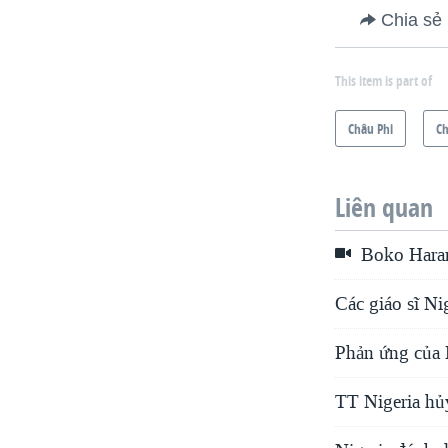
Chia sẻ
This item is part of
Châu Phi
C
Liên quan
Boko Haram 
Các giáo sĩ Ni
Phản ứng của H
TT Nigeria hủ