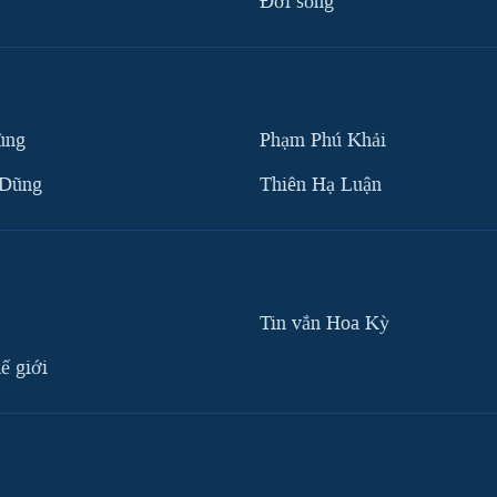
Ðời sống
ùng
Phạm Phú Khải
 Dũng
Thiên Hạ Luận
Tin vắn Hoa Kỳ
ế giới