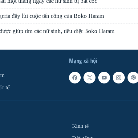
ấu một tháng ngày các nữ sinh bị bắt cóc
geria đẩy lùi cuộc tấn công của Boko Haram
được giúp tìm các nữ sinh, tiêu diệt Boko Haram
Mạng xã hội
am
ốc tế
Kinh tế