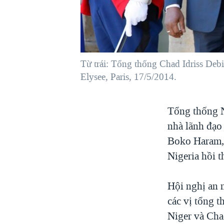
VIỆT NAM
NGƯ DÂN VIỆT VÀ LÀN SÓNG
TRỘM HẢI SÂM
BÊN KIA QUỐC LỘ: TIẾNG VỌNG
Từ trái: Tổng thống Chad Idriss Deb
TỪ NÔNG THÔN MỸ
Elysee, Paris, 17/5/2014.
QUAN HỆ VIỆT MỸ
Tổng thống N
nhà lãnh đạo
Boko Haram, 
Nigeria hồi t
Hội nghị an 
các vị tổng 
Niger và Cha