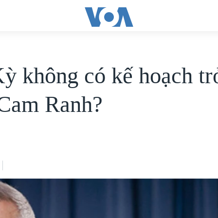
ỳ không có kế hoạch trở
 Cam Ranh?