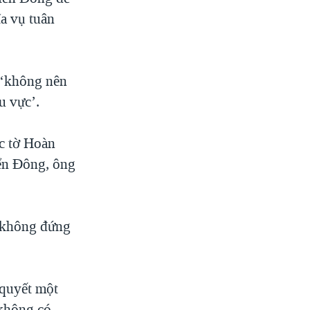
a vụ tuân
 ‘không nên
u vực’.
c tờ Hoàn
iển Đông, ông
 không đứng
 quyết một
 không có