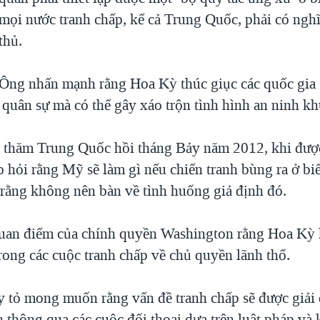
mọi nước tranh chấp, kể cả Trung Quốc, phải có nghĩ
thủ.
Ông nhấn mạnh rằng Hoa Kỳ thúc giục các quốc gia
i quân sự mà có thể gây xáo trộn tình hình an ninh kh
 thăm Trung Quốc hồi tháng Bảy năm 2012, khi đượ
 hỏi rằng Mỹ sẽ làm gì nếu chiến tranh bùng ra ở b
 rằng không nên bàn về tình huống giả định đó.
quan điểm của chính quyền Washington rằng Hoa Kỳ
rong các cuộc tranh chấp về chủ quyền lãnh thổ.
 tỏ mong muốn rằng vấn đề tranh chấp sẽ được giải
h thông qua các cuộc đối thoại dựa trên luật pháp và