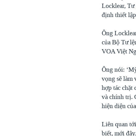
Locklear, Tư
định thiết lậ
Ông Locklear
của Bộ Tư l
VOA Việt Ng
Ông nói: ‘Mỹ
vọng sẽ làm v
hợp tác chặt 
và chính trị
hiện diện củ
Liên quan tớ
biết, mới đây