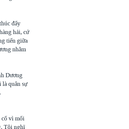
thúc đẩy
hàng hải, cứ
ng tiến giữa
hương nhằm
ình Dương
 là quân sự
.
 cố vì mối
. Tôi nghĩ