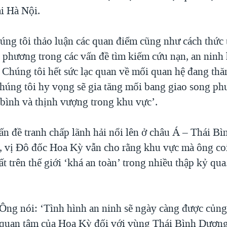
ại Hà Nội.
úng tôi thảo luận các quan điểm cũng như cách thức 
 phương trong các vấn đề tìm kiếm cứu nạn, an ninh 
 Chúng tôi hết sức lạc quan về mối quan hệ đang thă
chúng tôi hy vọng sẽ gia tăng mối bang giao song p
bình và thịnh vượng trong khu vực’.
ấn đề tranh chấp lãnh hải nổi lên ở châu Á – Thái B
a, vị Đô đốc Hoa Kỳ vẫn cho rằng khu vực mà ông coi
t trên thế giới ‘khá an toàn’ trong nhiều thập kỷ qua
Ông nói: ‘Tình hình an ninh sẽ ngày càng được củng
quan tâm của Hoa Kỳ đối với vùng Thái Bình Dương