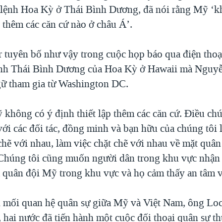
 lệnh Hoa Kỳ ở Thái Bình Dương, đã nói rằng Mỹ ‘k
p thêm các căn cứ nào ở châu Á’.
 tuyên bố như vậy trong cuộc họp báo qua điện thoại
ệnh Thái Bình Dương của Hoa Kỳ ở Hawaii mà Nguyễ
ữ tham gia từ Washington DC.
 không có ý định thiết lập thêm các căn cứ. Điều chú
ới các đối tác, đồng minh và bạn hữu của chúng tôi l
chẽ với nhau, làm việc chặt chẽ với nhau về mặt quân 
. Chúng tôi cũng muốn người dân trong khu vực nhận 
a quân đội Mỹ trong khu vực và họ cảm thấy an tâm v
i mối quan hệ quân sự giữa Mỹ và Việt Nam, ông Loc
, hai nước đã tiến hành một cuộc đối thoại quân sự t