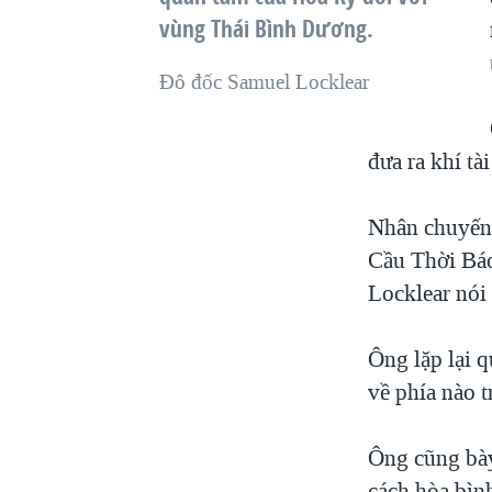
vùng Thái Bình Dương.
Đô đốc Samuel Locklear
đưa ra khí tà
Nhân chuyến
Cầu Thời Báo
Locklear nói
Ông lặp lại 
về phía nào t
Ông cũng bày
cách hòa bìn