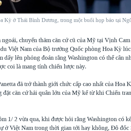
a Kỳ ở Thái Bình Dương, trong một buổi họp báo tại Ngũ
 ngoái, chuyến thăm căn cứ cũ của Mỹ tại Vịnh Cam
du Việt Nam của Bộ trưởng Quốc phòng Hoa Kỳ lúc
àm dấy lên phỏng đoán rằng Washington có thể cân nhắ
c coi là mang tính chiến lược này.
anetta đã trở thành giới chức cấp cao nhất của Hoa Kỳ
g đặt căn cứ hải quân lớn của Mỹ kể từ khi Chiến tr
ôm 1/ 2 vừa qua, khi được hỏi rằng Washington có k
sự ở Việt Nam trong thời gian tới hay không, Đô đốc