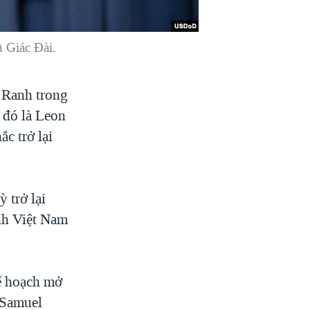
 Giác Đài.
 Ranh trong
 đó là Leon
c trở lại
 trở lại
anh Việt Nam
ế hoạch mở
 Samuel