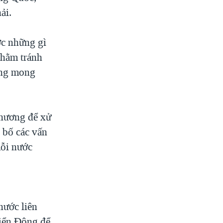
ải.
ợc những gì
nhằm tránh
ông mong
phương để xử
 bố các vấn
mỗi nước
nước liên
biển Đông để