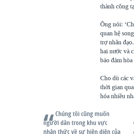
thành công t
Ông nói: ‘Ch
quan hệ song
trợ nhân đạo.
hai nước và 
bảo đảm hòa 
Cho dù các v
thời gian qu
hóa nhiều nhấ
Chúng tôi cũng muốn
người dân trong khu vực
nhận thức về sự hiện diện của