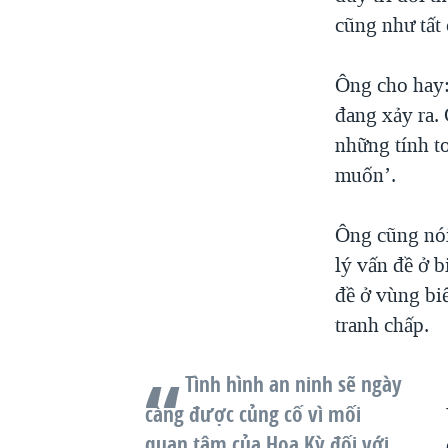
cũng như tất 
Ông cho hay:
đang xảy ra. 
những tính t
muốn’.
Ông cũng nói
lý vấn đề ở 
đề ở vùng bi
tranh chấp.
Tình hình an ninh sẽ ngày
càng được củng cố vì mối
quan tâm của Hoa Kỳ đối với