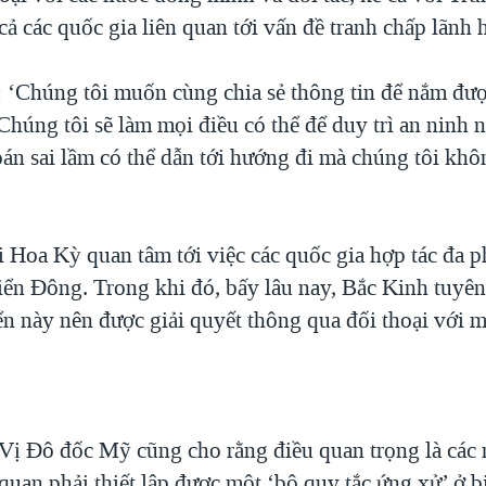
cả các quốc gia liên quan tới vấn đề tranh chấp lãnh h
 ‘Chúng tôi muốn cùng chia sẻ thông tin để nắm đư
Chúng tôi sẽ làm mọi điều có thể để duy trì an ninh 
oán sai lầm có thể dẫn tới hướng đi mà chúng tôi kh
 Hoa Kỳ quan tâm tới việc các quốc gia hợp tác đa 
biển Đông. Trong khi đó, bấy lâu nay, Bắc Kinh tuyên
ển này nên được giải quyết thông qua đối thoại với 
Vị Đô đốc Mỹ cũng cho rằng điều quan trọng là các 
quan phải thiết lập được một ‘bộ quy tắc ứng xử’ ở 