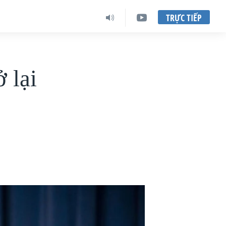
TRỰC TIẾP
 lại