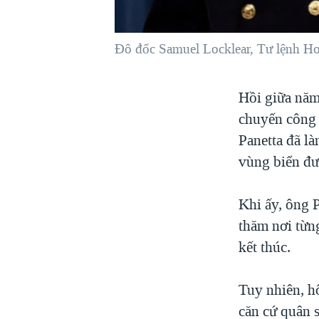
VIỆT NAM
NGƯ DÂN VIỆT VÀ LÀN SÓNG
Đô đốc Samuel Locklear, Tư lệnh Ho
TRỘM HẢI SÂM
BÊN KIA QUỐC LỘ: TIẾNG VỌNG
Hồi giữa năm
TỪ NÔNG THÔN MỸ
chuyến công 
QUAN HỆ VIỆT MỸ
Panetta đã l
vùng biển đượ
Khi ấy, ông P
thăm nơi từn
kết thúc.
Tuy nhiên, h
căn cứ quân 