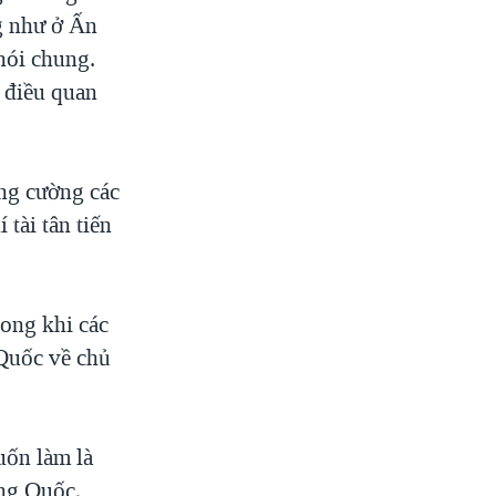
g như ở Ấn
nói chung.
 điều quan
ng cường các
tài tân tiến
rong khi các
 Quốc về chủ
uốn làm là
ung Quốc,