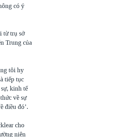
hông có ý
 từ trụ sở
n Trung của
ng tôi hy
à tiếp tục
sự, kinh tế
thức về sự
ề điều đó’.
klear cho
hường niên