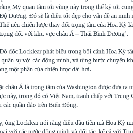
rằng Mỹ quan tâm tới vùng này trong thế kỷ tới cũn
Độ Dương. Đó sẽ là điều tốt đẹp cho vấn đề an ninh 
Thế nên chiến lược thay đổi trọng tâm của Hoa Kỳ là
trọng đối với khu vực châu Á – Thái Bình Dương’.
Đô đốc Locklear phát biểu trong bối cảnh Hoa Kỳ tă
 quân sự với các đồng minh, và từng bước chuyển khí 
ong một phần của chiến lược dài hơi.
ặt châu Á là trọng tâm của Washington được đưa ra t
ực này, trong đó có Việt Nam, tranh chấp với Trung
i các quần đảo trên Biển Đông.
y, ông Locklear nói rằng điều đầu tiên mà Hoa Kỳ m
hoại với các nước đồng minh và đối tác, kể cả với Tr