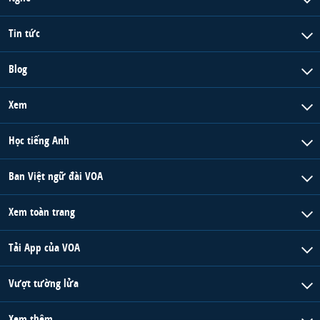
Tin tức
Blog
Xem
Học tiếng Anh
Ban Việt ngữ đài VOA
Xem toàn trang
Tải App của VOA
Vượt tường lửa
Xem thêm