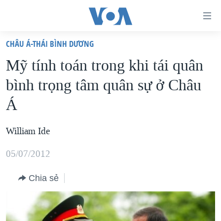
Đường
dẫn
CHÂU Á-THÁI BÌNH DƯƠNG
truy
TRANG CHỦ
Mỹ tính toán trong khi tái quân
cập
VIỆT NAM
bình trọng tâm quân sự ở Châu
Tới
HOA KỲ
nội
Á
BIỂN ĐÔNG
dung
THẾ GIỚI
chính
William Ide
BLOG
Tới
05/07/2012
điều
DIỄN ĐÀN
hướng
MỤC
Chia sẻ
chính
CHUYÊN ĐỀ
TỰ DO BÁO CHÍ
Đi
HỌC TIẾNG ANH
VẠCH TRẦN TIN GIẢ
CHIẾN TRANH THƯƠNG MẠI CỦA MỸ: QUÁ KHỨ VÀ HIỆN
tới