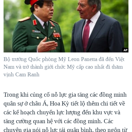
TẠI
VIDEO
"Tìm"
NGƯỜI VIỆT HẢI NGOẠI
HÀNH TRÌNH BẦU CỬ 2024
NGHE
ĐỜI SỐNG
MỘT NĂM CHIẾN TRANH TẠI DẢI GAZA
KINH TẾ
MẠNG XÃ HỘI
GIẢI MÃ VÀNH ĐAI & CON ĐƯỜNG
KHOA HỌC
NGÀY TỊ NẠN THẾ GIỚI
SỨC KHOẺ
TRỊNH VĨNH BÌNH - NGƯỜI HẠ 'BÊN THẮNG CUỘC'
Bộ trưởng Quốc phòng Mỹ Leon Panetta đã đến Việt
Ngôn ngữ khác
VĂN HOÁ
GROUND ZERO – XƯA VÀ NAY
Nam và trở thành giới chức Mỹ cấp cao nhất đi thăm
THỂ THAO
vịnh Cam Ranh
CHI PHÍ CHIẾN TRANH AFGHANISTAN
GIÁO DỤC
CÁC GIÁ TRỊ CỘNG HÒA Ở VIỆT NAM
Trong khi củng cố nỗ lực gia tăng các đồng minh
THƯỢNG ĐỈNH TRUMP-KIM TẠI VIỆT NAM
quân sự ở châu Á, Hoa Kỳ tiết lộ thêm chi tiết về
TRỊNH VĨNH BÌNH VS. CHÍNH PHỦ VIỆT NAM
các kế hoạch chuyển lực lượng đến khu vực và
NGƯ DÂN VIỆT VÀ LÀN SÓNG TRỘM HẢI SÂM
tăng cường quan hệ với các đồng minh. Các
chuyên gia nói nỗ lực tái quân bình, theo ngôn từ
BÊN KIA QUỐC LỘ: TIẾNG VỌNG TỪ NÔNG THÔN MỸ