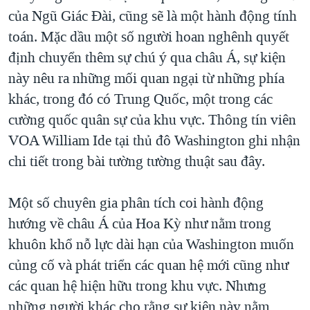
của Ngũ Giác Ðài, cũng sẽ là một hành động tính
QUAN HỆ VIỆT MỸ
toán. Mặc dầu một số người hoan nghênh quyết
định chuyển thêm sự chú ý qua châu Á, sự kiện
này nêu ra những mối quan ngại từ những phía
khác, trong đó có Trung Quốc, một trong các
cường quốc quân sự của khu vực. Thông tín viên
VOA William Ide tại thủ đô Washington ghi nhận
chi tiết trong bài tường tường thuật sau đây.
Một số chuyên gia phân tích coi hành động
hướng về châu Á của Hoa Kỳ như nằm trong
khuôn khổ nỗ lực dài hạn của Washington muốn
củng cố và phát triển các quan hệ mới cũng như
các quan hệ hiện hữu trong khu vực. Nhưng
những người khác cho rằng sự kiện này nằm