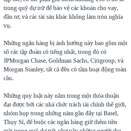
trong quỹ dự trữ để bảo vệ các khoản cho vay,
QUAN HỆ VIỆT MỸ
đầu tư, và các tài sản khác không làm tròn nghĩa
vụ.
Những ngân hàng bị ảnh hưởng này bao gồm một
số các tập đoàn có tiếng nhất, trong đó có
JPMorgan Chase, Goldman Sachs, Citigroup, và
Morgan Stanley, tất cả đều có tầm hoạt động toàn
cầu.
Những quy luật này nằm trong một thỏa thuận
đạt được bởi các nhà chức trách tài chính thế giới,
nhóm họp trong những năm gần đây tại Basel,
Thụy Sĩ, để buộc các ngân hàng giữ thêm tiền
mặt trong quỹ dự trữ, như vậy những người thọ