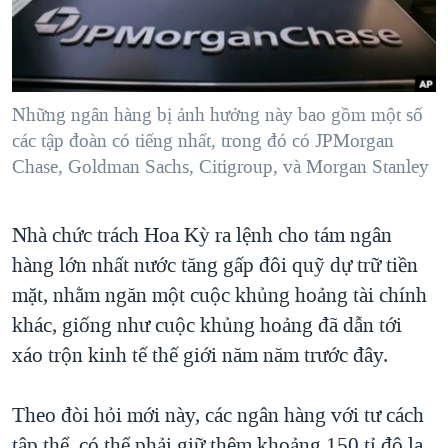
TẠI
VIDEO
"Tìm"
NGƯỜI VIỆT HẢI NGOẠI
HÀNH TRÌNH BẦU CỬ 2024
NGHE
ĐỜI SỐNG
MỘT NĂM CHIẾN TRANH TẠI DẢI GAZA
KINH TẾ
MẠNG XÃ HỘI
Những ngân hàng bị ảnh hưởng này bao gồm một số
GIẢI MÃ VÀNH ĐAI & CON ĐƯỜNG
KHOA HỌC
các tập đoàn có tiếng nhất, trong đó có JPMorgan
NGÀY TỊ NẠN THẾ GIỚI
Chase, Goldman Sachs, Citigroup, và Morgan Stanley
SỨC KHOẺ
TRỊNH VĨNH BÌNH - NGƯỜI HẠ 'BÊN THẮNG CUỘC'
Ngôn ngữ khác
VĂN HOÁ
GROUND ZERO – XƯA VÀ NAY
Nhà chức trách Hoa Kỳ ra lệnh cho tám ngân
THỂ THAO
CHI PHÍ CHIẾN TRANH AFGHANISTAN
hàng lớn nhất nước tăng gấp đôi quỹ dự trữ tiền
GIÁO DỤC
mặt, nhằm ngăn một cuộc khủng hoảng tài chính
CÁC GIÁ TRỊ CỘNG HÒA Ở VIỆT NAM
khác, giống như cuộc khủng hoảng đã dẫn tới
THƯỢNG ĐỈNH TRUMP-KIM TẠI VIỆT NAM
xáo trộn kinh tế thế giới năm năm trước đây.
TRỊNH VĨNH BÌNH VS. CHÍNH PHỦ VIỆT NAM
NGƯ DÂN VIỆT VÀ LÀN SÓNG TRỘM HẢI SÂM
Theo đòi hỏi mới này, các ngân hàng với tư cách
BÊN KIA QUỐC LỘ: TIẾNG VỌNG TỪ NÔNG THÔN MỸ
tập thể, có thể phải giữ thêm khoảng 150 tỉ đô la