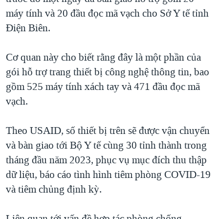
máy tính và 20 đầu đọc mã vạch cho Sở Y tế tỉnh
QUAN HỆ VIỆT MỸ
Điện Biên.
Cơ quan này cho biết rằng đây là một phần của
gói hỗ trợ trang thiết bị công nghệ thông tin, bao
gồm 525 máy tính xách tay và 471 đầu đọc mã
vạch.
Theo USAID, số thiết bị trên sẽ được vận chuyển
và bàn giao tới Bộ Y tế cùng 30 tỉnh thành trong
tháng đầu năm 2023, phục vụ mục đích thu thập
dữ liệu, báo cáo tình hình tiêm phòng COVID-19
và tiêm chủng định kỳ.
Liên quan tới vấn đề hợp tác phòng chống