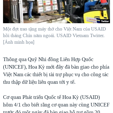
TẠI
VIDEO
"Tìm"
NGƯỜI VIỆT HẢI NGOẠI
HÀNH TRÌNH BẦU CỬ 2024
NGHE
ĐỜI SỐNG
MỘT NĂM CHIẾN TRANH TẠI DẢI GAZA
KINH TẾ
MẠNG XÃ HỘI
Một đợt trao tặng máy thở cho Việt Nam của USAID
GIẢI MÃ VÀNH ĐAI & CON ĐƯỜNG
KHOA HỌC
hồi tháng Chín năm ngoái. USAID Vietnam Twitter.
NGÀY TỊ NẠN THẾ GIỚI
[Ảnh minh họa]
SỨC KHOẺ
TRỊNH VĨNH BÌNH - NGƯỜI HẠ 'BÊN THẮNG CUỘC'
Ngôn ngữ khác
VĂN HOÁ
GROUND ZERO – XƯA VÀ NAY
Thông qua Quỹ Nhi đồng Liên Hợp Quốc
THỂ THAO
CHI PHÍ CHIẾN TRANH AFGHANISTAN
(UNICEF), Hoa Kỳ mới đây đã bàn giao cho phía
GIÁO DỤC
Việt Nam các thiết bị tài trợ phục vụ cho công tác
CÁC GIÁ TRỊ CỘNG HÒA Ở VIỆT NAM
thu thập dữ liệu liên quan tới y tế.
THƯỢNG ĐỈNH TRUMP-KIM TẠI VIỆT NAM
TRỊNH VĨNH BÌNH VS. CHÍNH PHỦ VIỆT NAM
Cơ quan Phát triển Quốc tế Hoa Kỳ (USAID)
NGƯ DÂN VIỆT VÀ LÀN SÓNG TRỘM HẢI SÂM
hôm 4/1 cho biết rằng cơ quan này cùng UNICEF
BÊN KIA QUỐC LỘ: TIẾNG VỌNG TỪ NÔNG THÔN MỸ
trước đó một ngày đã bàn giao hỗ trợ gồm 20