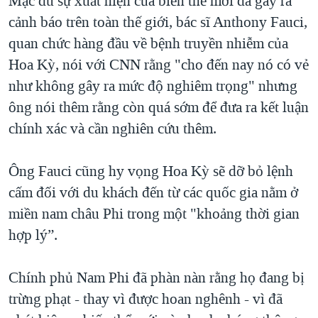
Mặc dù sự xuất hiện của biến thể mới đã gây ra
QUAN HỆ VIỆT MỸ
cảnh báo trên toàn thế giới, bác sĩ Anthony Fauci,
quan chức hàng đầu về bệnh truyền nhiễm của
Hoa Kỳ, nói với CNN rằng "cho đến nay nó có vẻ
như không gây ra mức độ nghiêm trọng" nhưng
ông nói thêm rằng còn quá sớm để đưa ra kết luận
chính xác và cần nghiên cứu thêm.
Ông Fauci cũng hy vọng Hoa Kỳ sẽ dỡ bỏ lệnh
cấm đối với du khách đến từ các quốc gia nằm ở
miền nam châu Phi trong một "khoảng thời gian
hợp lý”.
Chính phủ Nam Phi đã phàn nàn rằng họ đang bị
trừng phạt - thay vì được hoan nghênh - vì đã