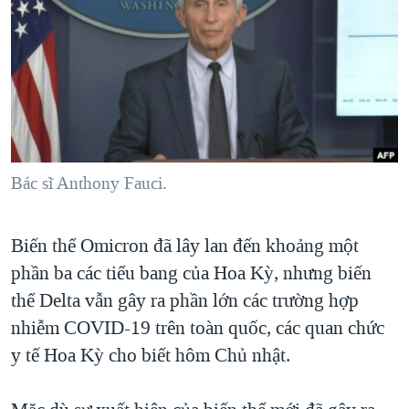
TẠI
VIDEO
"Tìm"
NGƯỜI VIỆT HẢI NGOẠI
HÀNH TRÌNH BẦU CỬ 2024
NGHE
ĐỜI SỐNG
MỘT NĂM CHIẾN TRANH TẠI DẢI GAZA
KINH TẾ
MẠNG XÃ HỘI
GIẢI MÃ VÀNH ĐAI & CON ĐƯỜNG
KHOA HỌC
NGÀY TỊ NẠN THẾ GIỚI
SỨC KHOẺ
TRỊNH VĨNH BÌNH - NGƯỜI HẠ 'BÊN THẮNG CUỘC'
Bác sĩ Anthony Fauci.
Ngôn ngữ khác
VĂN HOÁ
GROUND ZERO – XƯA VÀ NAY
THỂ THAO
CHI PHÍ CHIẾN TRANH AFGHANISTAN
Biến thể Omicron đã lây lan đến khoảng một
GIÁO DỤC
CÁC GIÁ TRỊ CỘNG HÒA Ở VIỆT NAM
phần ba các tiểu bang của Hoa Kỳ, nhưng biến
thể Delta vẫn gây ra phần lớn các trường hợp
THƯỢNG ĐỈNH TRUMP-KIM TẠI VIỆT NAM
nhiễm COVID-19 trên toàn quốc, các quan chức
TRỊNH VĨNH BÌNH VS. CHÍNH PHỦ VIỆT NAM
y tế Hoa Kỳ cho biết hôm Chủ nhật.
NGƯ DÂN VIỆT VÀ LÀN SÓNG TRỘM HẢI SÂM
BÊN KIA QUỐC LỘ: TIẾNG VỌNG TỪ NÔNG THÔN MỸ