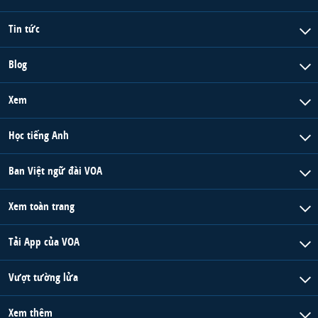
Tin tức
Blog
Xem
Học tiếng Anh
Ban Việt ngữ đài VOA
Xem toàn trang
Tải App của VOA
Vượt tường lửa
Xem thêm