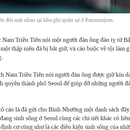
iên đối mặt nhau tại khu phi quân sự ở Panmunjom.
c Nam Triều Tiên nói một người đàn ông đào tỵ từ Bắ
một thập niên đã bị bắt giữ, và cáo buộc về tội làm 
.
ch Nam Triều Tiên nói người đàn ông được giữ kín da
nh quyền thành phố Seoul để giúp đỡ những người đà
tố cáo là đã gửi cho Bình Nhưỡng một danh sách đầ
đang sinh sống ở Seoul cùng các chi tiết khác có liên
 định cư cũng như là các điều kiện sinh sống của nh