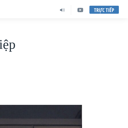
TRỰC TIẾP
iệp