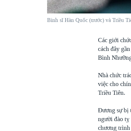
VIỆT NAM
NGƯ DÂN VIỆT VÀ LÀN SÓNG
Binh sĩ Hàn Quốc (trước) và Triều T
TRỘM HẢI SÂM
BÊN KIA QUỐC LỘ: TIẾNG VỌNG
Các giới chứ
TỪ NÔNG THÔN MỸ
cách đây gần 
QUAN HỆ VIỆT MỸ
Bình Nhưỡng
Nhà chức trá
việc cho chí
Triều Tiên.
Đương sự bị 
người đào tỵ 
chương trình