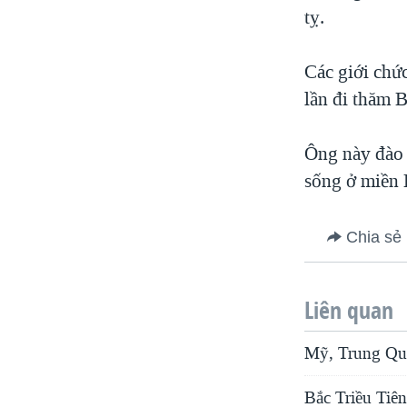
tỵ.
Các giới chứ
lần đi thăm 
Ông này đào 
sống ở miền 
Chia sẻ
Liên quan
Mỹ, Trung Quố
Bắc Triều Tiên