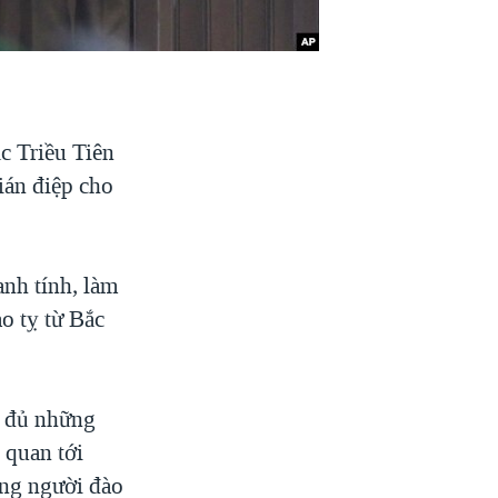
c Triều Tiên
gián điệp cho
nh tính, làm
o tỵ từ Bắc
y đủ những
 quan tới
ững người đào