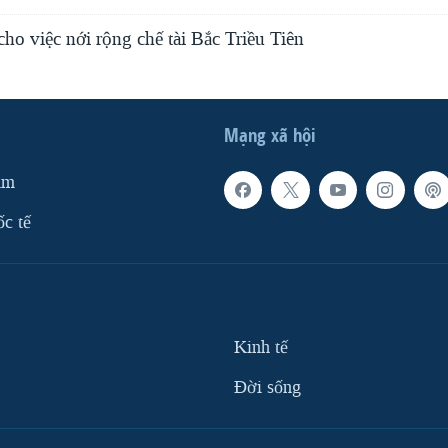
o việc nới rộng chế tài Bắc Triều Tiên
Mạng xã hội
am
ốc tế
Kinh tế
Ðời sống