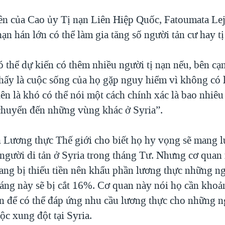
ên của Cao ủy Tị nạn Liên Hiệp Quốc, Fatoumata Le
hạn hán lớn có thể làm gia tăng số người tản cư hay tị
ó thể dự kiến có thêm nhiều người tị nạn nếu, bên c
thấy là cuộc sống của họ gặp nguy hiểm vì không có 
n là khó có thể nói một cách chính xác là bao nhiêu 
 chuyển đến những vùng khác ở Syria”.
 Lương thực Thế giới cho biết họ hy vọng sẽ mang l
u người di tản ở Syria trong tháng Tư. Nhưng cơ quan
đang bị thiếu tiền nên khẩu phần lương thực những n
háng này sẽ bị cắt 16%. Cơ quan này nói họ cần khoả
 để có thể đáp ứng nhu cầu lương thực cho những n
ộc xung đột tại Syria.