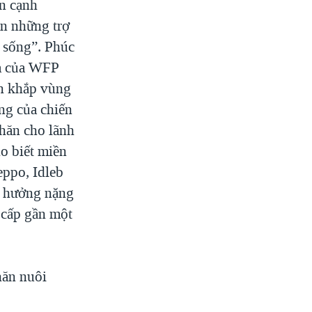
ên cạnh
ần những trợ
 sống”.
Phúc
ia của WFP
ên khắp vùng
ng của chiến
khăn cho lãnh
o biết miền
eppo, Idleb
h hưởng nặng
 cấp gần một
.
hăn nuôi