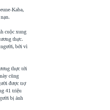
jeune-Kaba,
 nạn.
ạnh cuộc xung
lương thực.
người, bởi vì
ương thực tới
 này cũng
gười được trợ
ng 41 triệu
gười bị ảnh