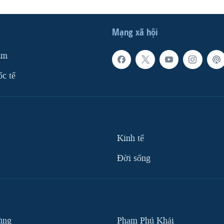
Mạng xã hội
am
ốc tế
Kinh tế
Ðời sống
ùng
Phạm Phú Khải