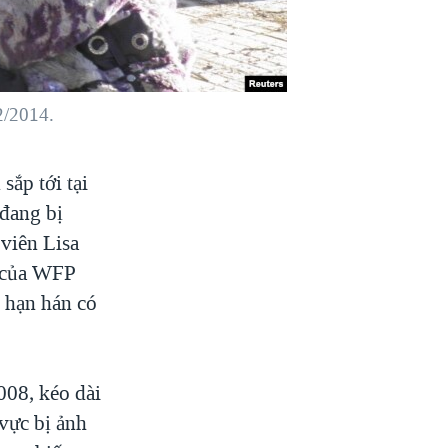
2/2014.
sắp tới tại
 đang bị
viên Lisa
t của WFP
 hạn hán có
008, kéo dài
vực bị ảnh