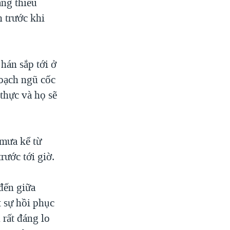
ạng thiếu
n trước khi
hán sắp tới ở
oạch ngũ cốc
 thực và họ sẽ
mưa kể từ
rước tới giờ.
đến giữa
 sự hồi phục
 rất đáng lo