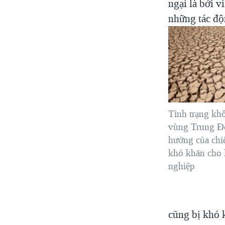
ngại là bởi v
những tác độ
Tình trạng kh
vùng Trung Ð
hưởng của chiế
khó khăn cho 
nghiệp
cũng bị khó k