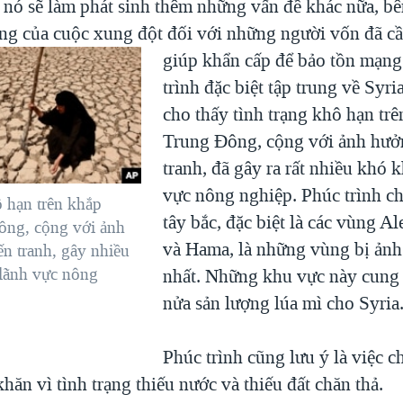
ì nó sẽ làm phát sinh thêm những vấn đề khác nữa, b
ng của cuộc xung đột đối với những người vốn đã c
giúp khẩn cấp để bảo tồn mạng
trình đặc biệt tập trung về Syr
cho thấy tình trạng khô hạn tr
Trung Ðông, cộng với ảnh hưở
tranh, đã gây ra rất nhiều khó 
vực nông nghiệp. Phúc trình ch
ô hạn trên khắp
tây bắc, đặc biệt là các vùng Al
ông, cộng với ảnh
và Hama, là những vùng bị ản
n tranh, gây nhiều
lãnh vực nông
nhất. Những khu vực này cung
nửa sản lượng lúa mì cho Syria
Phúc trình cũng lưu ý là việc c
hăn vì tình trạng thiếu nước và thiếu đất chăn thả.