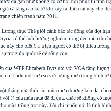
nước đã gần như không có cơ hội hồi phục từ tình tr
 giá cả tăng cao kể từ khi xảy ra thiên tai này cho đế
 trạng chiến tranh năm 2011.
 Lương thực Thế giới cảnh báo tác động của đợt hạn 
 Syria có thể ảnh hưởng nghiêm trọng đến mùa thu h
hức này cho biết 6,5 triệu người có thể bị thiếu lương
sự trợ giúp quốc tế để sống còn.
ên của WFP Elizabeth Byrs nói với VOA rằng lượng 
n đã ít hơn một nửa so với lượng mưa trung bình từ t
một tháng nữa thôi của mùa mưa thường kéo dài cho 
 với ¾ của mùa mưa đã đi qua, chắc sẽ không có một
ho mùa trồng trọt này. Tôi chỉ muốn nói là tình hình