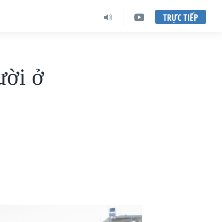
TRỰC TIẾP
ười ở