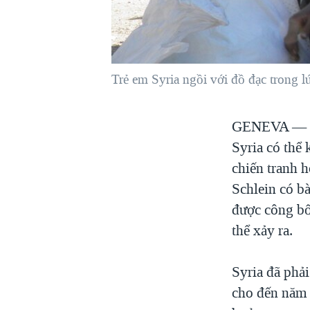
VIỆT NAM
NGƯ DÂN VIỆT VÀ LÀN SÓNG
TRỘM HẢI SÂM
Trẻ em Syria ngồi với đồ đạc trong 
BÊN KIA QUỐC LỘ: TIẾNG VỌNG
TỪ NÔNG THÔN MỸ
QUAN HỆ VIỆT MỸ
GENEVA 
Syria có thể 
chiến tranh 
Schlein có b
được công bố
thể xảy ra.
Syria đã phả
cho đến năm 