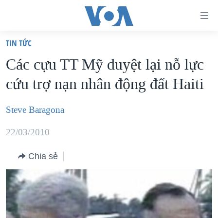
Đường
dẫn
TIN TỨC
truy
TRANG CHỦ
Các cựu TT Mỹ duyệt lại nỗ lực
cập
VIỆT NAM
cứu trợ nạn nhân động đất Haiti
Tới
HOA KỲ
nội
BIỂN ĐÔNG
Steve Baragona
dung
THẾ GIỚI
chính
22/03/2010
BLOG
Tới
điều
Chia sẻ
DIỄN ĐÀN
hướng
MỤC
chính
CHUYÊN ĐỀ
TỰ DO BÁO CHÍ
Đi
HỌC TIẾNG ANH
VẠCH TRẦN TIN GIẢ
CHIẾN TRANH THƯƠNG MẠI CỦA MỸ: QUÁ KHỨ VÀ HIỆN
tới