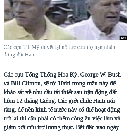
TẠI
VIDEO
"Tìm"
NGƯỜI VIỆT HẢI NGOẠI
HÀNH TRÌNH BẦU CỬ 2024
NGHE
ĐỜI SỐNG
MỘT NĂM CHIẾN TRANH TẠI DẢI GAZA
KINH TẾ
MẠNG XÃ HỘI
GIẢI MÃ VÀNH ĐAI & CON ĐƯỜNG
KHOA HỌC
NGÀY TỊ NẠN THẾ GIỚI
Các cựu TT Mỹ duyệt lại nỗ lực cứu trợ nạn nhân
SỨC KHOẺ
động đất Haiti
TRỊNH VĨNH BÌNH - NGƯỜI HẠ 'BÊN THẮNG CUỘC'
Ngôn ngữ khác
VĂN HOÁ
GROUND ZERO – XƯA VÀ NAY
THỂ THAO
Các cựu Tổng Thống Hoa Kỳ, George W. Bush
CHI PHÍ CHIẾN TRANH AFGHANISTAN
GIÁO DỤC
và Bill Clinton, sẽ tới Haiti trong tuần này để
CÁC GIÁ TRỊ CỘNG HÒA Ở VIỆT NAM
khảo sát về nhu cầu tái thiết sau trận động đất
THƯỢNG ĐỈNH TRUMP-KIM TẠI VIỆT NAM
hôm 12 tháng Giêng. Các giới chức Haiti nói
TRỊNH VĨNH BÌNH VS. CHÍNH PHỦ VIỆT NAM
rằng, để nền kinh tế nước này có thể hoạt động
trở lại thì cần phải có thêm công ăn việc làm và
NGƯ DÂN VIỆT VÀ LÀN SÓNG TRỘM HẢI SÂM
giảm bớt cứu trợ lương thực. Bắt đầu vào ngày
BÊN KIA QUỐC LỘ: TIẾNG VỌNG TỪ NÔNG THÔN MỸ