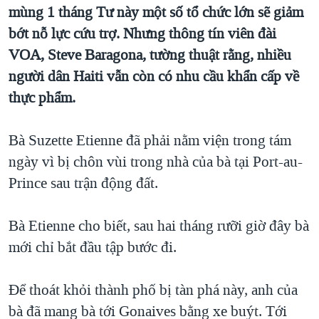
mùng 1 tháng Tư này một số tổ chức lớn sẽ giảm
QUAN HỆ VIỆT MỸ
bớt nỗ lực cứu trợ. Nhưng thông tín viên đài
VOA, Steve Baragona, tường thuật rằng, nhiều
người dân Haiti vẫn còn có nhu cầu khẩn cấp về
thực phẩm.
Bà Suzette Etienne đã phải nằm viện trong tám
ngày vì bị chôn vùi trong nhà của bà tại Port-au-
Prince sau trận động đất.
Bà Etienne cho biết, sau hai tháng rưỡi giờ đây bà
mới chỉ bắt đầu tập bước đi.
Để thoát khỏi thành phố bị tàn phá này, anh của
bà đã mang bà tới Gonaives bằng xe buýt. Tới