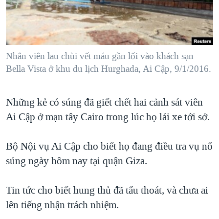
TẠI
VIDEO
"Tìm"
NGƯỜI VIỆT HẢI NGOẠI
HÀNH TRÌNH BẦU CỬ 2024
NGHE
ĐỜI SỐNG
MỘT NĂM CHIẾN TRANH TẠI DẢI GAZA
KINH TẾ
MẠNG XÃ HỘI
Nhân viên lau chùi vết máu gần lối vào khách sạn
GIẢI MÃ VÀNH ĐAI & CON ĐƯỜNG
KHOA HỌC
Bella Vista ở khu du lịch Hurghada, Ai Cập, 9/1/2016.
NGÀY TỊ NẠN THẾ GIỚI
SỨC KHOẺ
TRỊNH VĨNH BÌNH - NGƯỜI HẠ 'BÊN THẮNG CUỘC'
Ngôn ngữ khác
VĂN HOÁ
Những kẻ có súng đã giết chết hai cảnh sát viên
GROUND ZERO – XƯA VÀ NAY
Ai Cập ở mạn tây Cairo trong lúc họ lái xe tới sở.
THỂ THAO
CHI PHÍ CHIẾN TRANH AFGHANISTAN
GIÁO DỤC
CÁC GIÁ TRỊ CỘNG HÒA Ở VIỆT NAM
Bộ Nội vụ Ai Cập cho biết họ đang điều tra vụ nổ
súng ngày hôm nay tại quận Giza.
THƯỢNG ĐỈNH TRUMP-KIM TẠI VIỆT NAM
TRỊNH VĨNH BÌNH VS. CHÍNH PHỦ VIỆT NAM
Tin tức cho biết hung thủ đã tẩu thoát, và chưa ai
NGƯ DÂN VIỆT VÀ LÀN SÓNG TRỘM HẢI SÂM
lên tiếng nhận trách nhiệm.
BÊN KIA QUỐC LỘ: TIẾNG VỌNG TỪ NÔNG THÔN MỸ