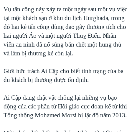
QUAN HỆ VIỆT MỸ
Vụ tấn công này xảy ra một ngày sau một vụ việc
tại một khách sạn ở khu du lịch Hurghada, trong
đó hai kẻ tấn công dùng dao gây thương tích cho
hai người Áo và một người Thuỵ Điển. Nhân
viên an ninh đã nổ súng bắn chết một hung thủ
và làm bị thương kẻ còn lại.
Giới hữu trách Ai Cập cho biết tình trạng của ba
du khách bị thương được ổn định.
Ai Cập đang chật vật chống lại những vụ bạo
động của các phần tử Hồi giáo cực đoan kể từ khi
Tổng thống Mohamed Morsi bị lật đổ năm 2013.