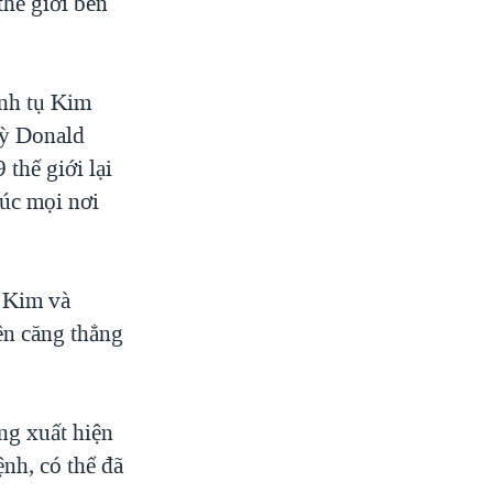
thế giới bên
ãnh tụ Kim
Kỳ Donald
thế giới lại
úc mọi nơi
ụ Kim và
ên căng thẳng
ng xuất hiện
ệnh, có thể đã