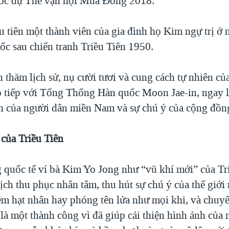
ốc dự Thế vận hội Mùa Đông 2018.
u tiên một thành viên của gia đình họ Kim ngự trị ở 
c sau chiến tranh Triều Tiên 1950.
 thăm lịch sử, nụ cười tươi và cung cách tự nhiên c
o tiếp với Tổng Thống Hàn quốc Moon Jae-in, ngay l
h của người dân miền Nam và sự chú ý của cộng đồng
 của Triều Tiên
 quốc tế ví bà Kim Yo Jong như “vũ khí mới” của Tr
dịch thu phục nhân tâm, thu hút sự chú ý của thế giớ
ệm hạt nhân hay phóng tên lửa như mọi khi, và chuyến
là một thành công vì đã giúp cải thiện hình ảnh của