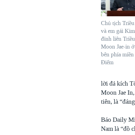
Chủ tịch Triề
và em gái Kim
đỉnh liên Tri
Moon Jae-in ở
bên phía miề
Điếm
lời đả kích 
Moon Jae In,
tiên, là “đán
Báo Daily Mi
Nam là “đồ ch