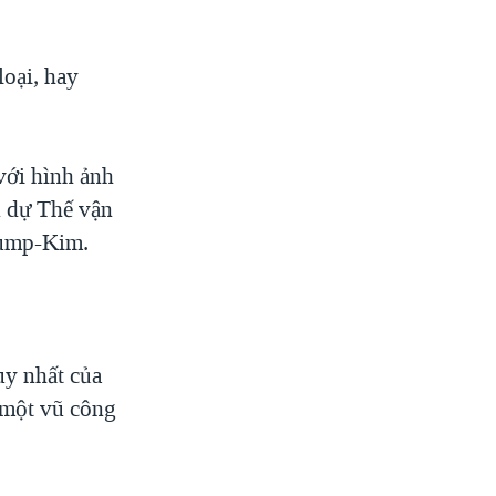
loại, hay
 với hình ảnh
n dự Thế vận
rump-Kim.
uy nhất của
 một vũ công