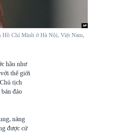
ịch Hồ Chí Minh ở Hà Nội, Việt Nam,
ước hầu như
với thế giới
 Chủ tịch
c bán đảo
rung, năng
ong được cử