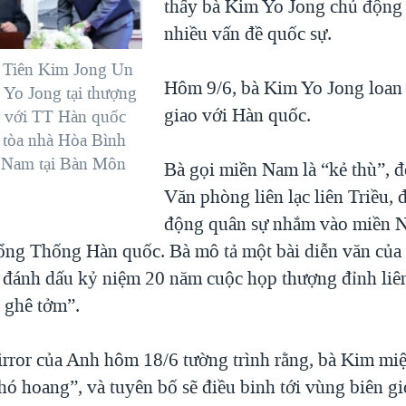
thấy bà Kim Yo Jong chủ động 
nhiều vấn đề quốc sự.
u Tiên Kim Jong Un
Hôm 9/6, bà Kim Yo Jong loan 
 Yo Jong tại thượng
giao với Hàn quốc.
ều với TT Hàn quốc
 tòa nhà Hòa Bình
n Nam tại Bàn Môn
Bà gọi miền Nam là “kẻ thù”, đ
Văn phòng liên lạc liên Triều, 
động quân sự nhắm vào miền N
Tổng Thống Hàn quốc. Bà mô tả một bài diễn văn củ
 đánh dấu kỷ niệm 20 năm cuộc họp thượng đỉnh liê
g ghê tởm”.
rror của Anh hôm 18/6 tường trình rằng, bà Kim miệ
ó hoang”, và tuyên bố sẽ điều binh tới vùng biên gi