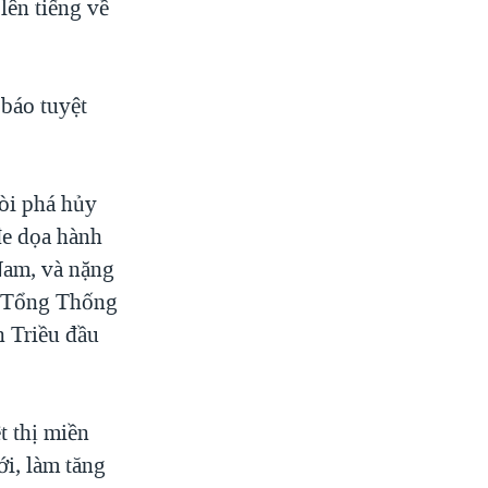
lên tiếng về
báo tuyệt
òi phá hủy
đe dọa hành
am, và nặng
a Tổng Thống
n Triều đầu
t thị miền
ới, làm tăng