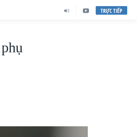
TRỰC TIẾP
 phụ