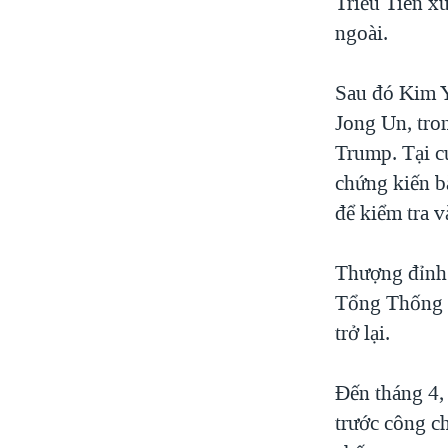
Triều Tiên xư
ngoài.
Sau đó Kim Y
Jong Un, tro
Trump. Tại c
chứng kiến b
để kiểm tra 
Thượng đỉnh ấ
Tổng Thống T
trở lại.
Đến tháng 4,
trước công ch