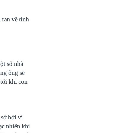
 ran về tình
ột số nhà
ăng ông sẽ
 tới khi con
sở bởi vì
ạc nhiên khi