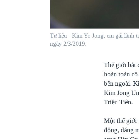
VIỆT NAM
NGƯ DÂN VIỆT VÀ LÀN SÓNG
TRỘM HẢI SÂM
Tư liệu - Kim Yo Jong, em gái lãnh 
BÊN KIA QUỐC LỘ: TIẾNG VỌNG
TỪ NÔNG THÔN MỸ
ngày 2/3/2019.
QUAN HỆ VIỆT MỸ
Thế giới bắt
hoàn toàn cô 
bên ngoài. Ki
Kim Jong Un, 
Triều Tiên.
Một thế giới
động, dáng m