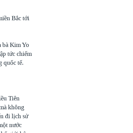
miền Bắc tới
ủa bà Kim Yo
ập tức chiếm
 quốc tế.
iều Tiên
i mà không
 đi lịch sử
 một nước