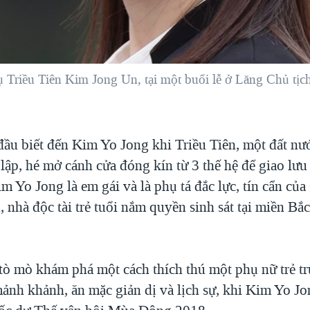
tụ Triều Tiên Kim Jong Un, tại một buổi lễ ở Lăng Chủ t
 đầu biết đến Kim Yo Jong khi Triều Tiên, một đất n
lập, hé mở cánh cửa đóng kín từ 3 thế hệ để giao lưu 
m Yo Jong là em gái và là phụ tá đắc lực, tín cẩn của
nhà độc tài trẻ tuổi nắm quyền sinh sát tại miền Bắ
 tò mò khám phá một cách thích thú một phụ nữ trẻ t
ảnh khảnh, ăn mặc giản dị và lịch sự, khi Kim Yo J