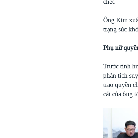
chết.
Ông Kim xuất 
trạng sức khỏ
Phụ nữ quyền
Trước tình h
phân tích suy
trao quyền ch
cái của ông t