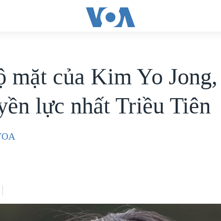
ộ mặt của Kim Yo Jong,
yền lực nhất Triều Tiên
-VOA