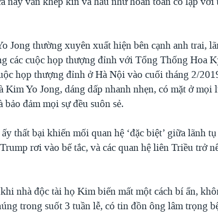
a nay vẫn khép kín và hầu như hoàn toàn cô lập với 
o Jong thường xuyên xuất hiện bên cạnh anh trai, l
ng các cuộc họp thượng đỉnh với Tổng Thống Hoa 
uộc họp thượng đỉnh ở Hà Nội vào cuối tháng 2/2019 
à Kim Yo Jong, dáng dấp nhanh nhẹn, có mặt ở mọi l
và bảo đảm mọi sự đều suôn sẻ.
y thất bại khiến mối quan hệ ‘đặc biệt’ giữa lãnh t
rump rơi vào bế tắc, và các quan hệ liên Triều trở n
 khi nhà độc tài họ Kim biến mất một cách bí ẩn, khô
úng trong suốt 3 tuần lễ, có tin đồn ông lâm trọng b