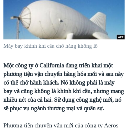
TẠI
VIDEO
"Tìm"
NGƯỜI VIỆT HẢI NGOẠI
HÀNH TRÌNH BẦU CỬ 2024
NGHE
ĐỜI SỐNG
MỘT NĂM CHIẾN TRANH TẠI DẢI GAZA
KINH TẾ
MẠNG XÃ HỘI
GIẢI MÃ VÀNH ĐAI & CON ĐƯỜNG
KHOA HỌC
NGÀY TỊ NẠN THẾ GIỚI
Máy bay khinh khí cầu chở hàng khổng lồ
SỨC KHOẺ
TRỊNH VĨNH BÌNH - NGƯỜI HẠ 'BÊN THẮNG CUỘC'
Ngôn ngữ khác
VĂN HOÁ
GROUND ZERO – XƯA VÀ NAY
Một công ty ở California đang triển khai một
THỂ THAO
phương tiện vận chuyển hàng hóa mới và sau này
CHI PHÍ CHIẾN TRANH AFGHANISTAN
GIÁO DỤC
có thể chở hành khách. Nó không phải là máy
CÁC GIÁ TRỊ CỘNG HÒA Ở VIỆT NAM
bay và cũng không là khinh khí cầu, nhưng mang
THƯỢNG ĐỈNH TRUMP-KIM TẠI VIỆT NAM
nhiều nét của cả hai. Sử dụng công nghệ mới, nó
TRỊNH VĨNH BÌNH VS. CHÍNH PHỦ VIỆT NAM
sẽ phục vụ ngành thương mại và quân sự.
NGƯ DÂN VIỆT VÀ LÀN SÓNG TRỘM HẢI SÂM
Phương tiện chuyển vận mới của công ty Aeros
BÊN KIA QUỐC LỘ: TIẾNG VỌNG TỪ NÔNG THÔN MỸ