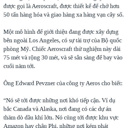
được gọi là Aeroscraft, được thiết kế để chở hơn
QUAN HỆ VIỆT MỸ
50 tấn hàng hóa và giao hàng xa hàng vạn cây số.
Một mô hình để giới thiệu đang được xây dựng
bên ngoài Los Angeles, có sự tài trợ của Bộ quốc
phòng Mỹ. Chiếc Aeroscraft thử nghiệm này dài
75 mét và rộng 30 mét, và sẽ sẵn sàng để bay vào
cuối năm tới.
Ông Edward Pevzner của công ty Aeros cho biết:
“Nó sẽ tới được những nơi khó tiếp cận. Ví dụ
bắc Canada và Alaska, nơi đang có các dự án
thăm dò dầu khí lớn. Nó cũng tới được khu vực
Amazon hay châu Phi, những nơi kém phát