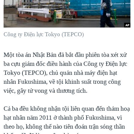
TẠI
VIDEO
"Tìm"
NGƯỜI VIỆT HẢI NGOẠI
HÀNH TRÌNH BẦU CỬ 2024
NGHE
ĐỜI SỐNG
MỘT NĂM CHIẾN TRANH TẠI DẢI GAZA
KINH TẾ
MẠNG XÃ HỘI
Công ty Điện lực Tokyo (TEPCO)
GIẢI MÃ VÀNH ĐAI & CON ĐƯỜNG
KHOA HỌC
NGÀY TỊ NẠN THẾ GIỚI
SỨC KHOẺ
Một tòa án Nhật Bản đã bắt đầu phiên tòa xét xử
TRỊNH VĨNH BÌNH - NGƯỜI HẠ 'BÊN THẮNG CUỘC'
Ngôn ngữ khác
VĂN HOÁ
ba cựu giám đốc điều hành của Công ty Điện lực
GROUND ZERO – XƯA VÀ NAY
THỂ THAO
Tokyo (TEPCO), chủ quản nhà máy điện hạt
CHI PHÍ CHIẾN TRANH AFGHANISTAN
nhân Fukushima, về tội khinh suất trong công
GIÁO DỤC
CÁC GIÁ TRỊ CỘNG HÒA Ở VIỆT NAM
việc, gây tử vong và thương tích.
THƯỢNG ĐỈNH TRUMP-KIM TẠI VIỆT NAM
Cả ba đều không nhận tội liên quan đến thảm hoạ
TRỊNH VĨNH BÌNH VS. CHÍNH PHỦ VIỆT NAM
hạt nhân năm 2011 ở thành phố Fukushima, vì
NGƯ DÂN VIỆT VÀ LÀN SÓNG TRỘM HẢI SÂM
theo họ, không thể nào tiên đoán trận sóng thần
BÊN KIA QUỐC LỘ: TIẾNG VỌNG TỪ NÔNG THÔN MỸ