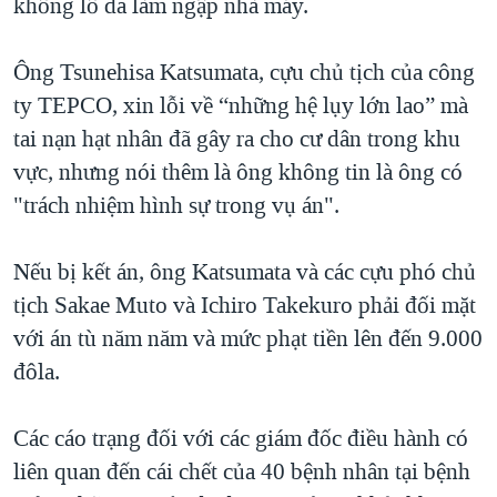
khổng lồ đã làm ngập nhà máy.
QUAN HỆ VIỆT MỸ
Ông Tsunehisa Katsumata, cựu chủ tịch của công
ty TEPCO, xin lỗi về “những hệ lụy lớn lao” mà
tai nạn hạt nhân đã gây ra cho cư dân trong khu
vực, nhưng nói thêm là ông không tin là ông có
"trách nhiệm hình sự trong vụ án".
Nếu bị kết án, ông Katsumata và các cựu phó chủ
tịch Sakae Muto và Ichiro Takekuro phải đối mặt
với án tù năm năm và mức phạt tiền lên đến 9.000
đôla.
Các cáo trạng đối với các giám đốc điều hành có
liên quan đến cái chết của 40 bệnh nhân tại bệnh