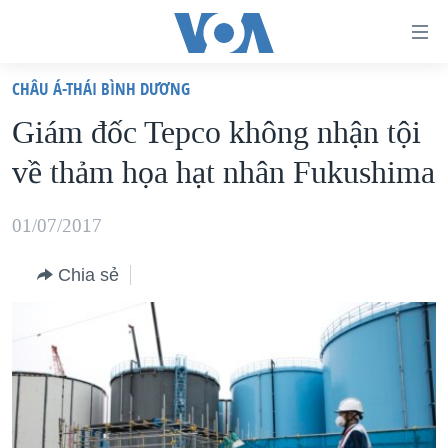
Đường
dẫn
CHÂU Á-THÁI BÌNH DƯƠNG
truy
TRANG CHỦ
Giám đốc Tepco không nhận tội
cập
VIỆT NAM
về thảm họa hạt nhân Fukushima
Tới
HOA KỲ
nội
BIỂN ĐÔNG
01/07/2017
dung
THẾ GIỚI
chính
Chia sẻ
BLOG
Tới
điều
DIỄN ĐÀN
hướng
MỤC
chính
CHUYÊN ĐỀ
TỰ DO BÁO CHÍ
Đi
HỌC TIẾNG ANH
VẠCH TRẦN TIN GIẢ
CHIẾN TRANH THƯƠNG MẠI CỦA MỸ: QUÁ KHỨ VÀ HIỆN
tới