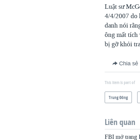
Luật sư McGe
4/4/2007 do 
danh nói rằn
ông mất tích 
bị gỡ khỏi tr
Chia sẻ
This item is part of
Trung Ðông
Liên quan
FBI mở trang F