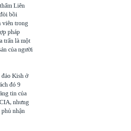
 thẩm Liên
đòi bồi
 viên trong
hợp pháp
a trấn là một
 sản của người
 đảo Kish ở
cách đó 9
ãng tin của
 CIA, nhưng
ã phủ nhận