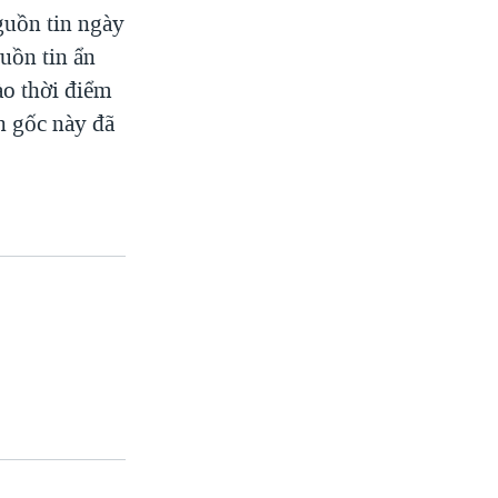
guồn tin ngày
uồn tin ẩn
ào thời điểm
in gốc này đã