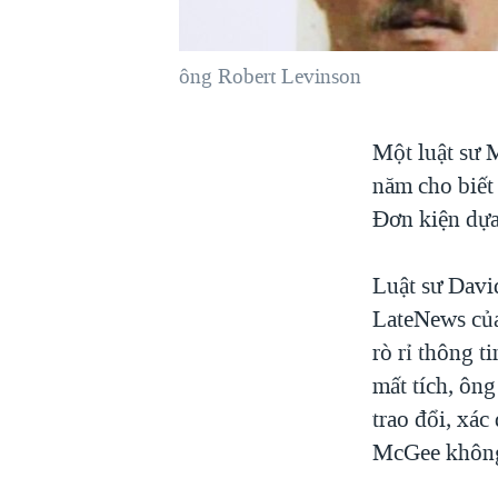
VIỆT NAM
NGƯ DÂN VIỆT VÀ LÀN SÓNG
ông Robert Levinson
TRỘM HẢI SÂM
BÊN KIA QUỐC LỘ: TIẾNG VỌNG
Một luật sư M
TỪ NÔNG THÔN MỸ
năm cho biết 
QUAN HỆ VIỆT MỸ
Đơn kiện dựa 
Luật sư Davi
LateNews của
rò rỉ thông t
mất tích, ôn
trao đổi, xác
McGee không 