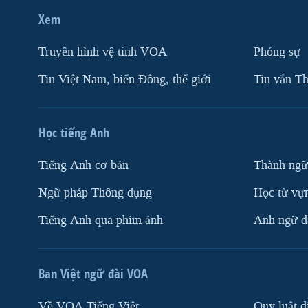
Xem
Truyền hình vệ tinh VOA
Phóng sự
Tin Việt Nam, biển Đông, thế giới
Tin vắn Th
Học tiếng Anh
Tiếng Anh cơ bản
Thành ngữ
Ngữ pháp Thông dụng
Học từ vựn
Tiếng Anh qua phim ảnh
Anh ngữ đặ
Ban Việt ngữ đài VOA
Về VOA Tiếng Việt
Quy luật d