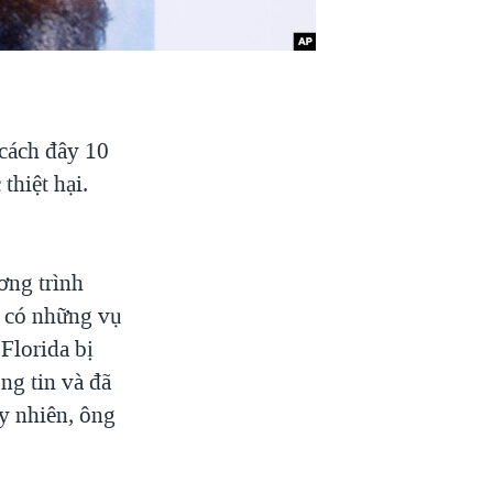
 cách đây 10
thiệt hại.
ơng trình
 có những vụ
Florida bị
ng tin và đã
uy nhiên, ông