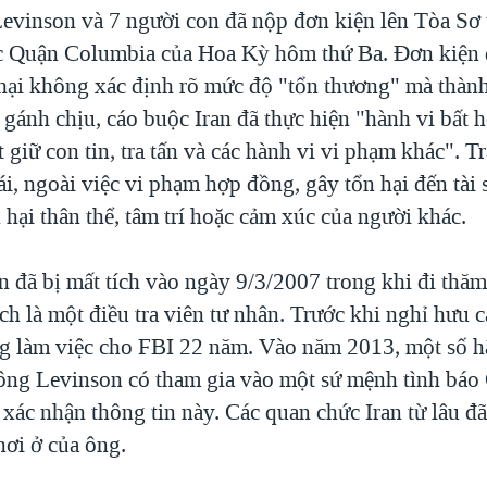
evinson và 7 người con đã nộp đơn kiện lên Tòa Sơ
 Quận Columbia của Hoa Kỳ hôm thứ Ba. Đơn kiện 
 hại không xác định rõ mức độ "tổn thương" mà thành
 gánh chịu, cáo buộc Iran đã thực hiện "hành vi bất 
t giữ con tin, tra tấn và các hành vi vi phạm khác". Tr
rái, ngoài việc vi phạm hợp đồng, gây tổn hại đến tài
 hại thân thể, tâm trí hoặc cảm xúc của người khác.
 đã bị mất tích vào ngày 9/3/2007 trong khi đi thăm
ách là một điều tra viên tư nhân. Trước khi nghỉ hưu 
g làm việc cho FBI 22 năm. Vào năm 2013, một số h
ông Levinson có tham gia vào một sứ mệnh tình báo
xác nhận thông tin này. Các quan chức Iran từ lâu đ
nơi ở của ông.