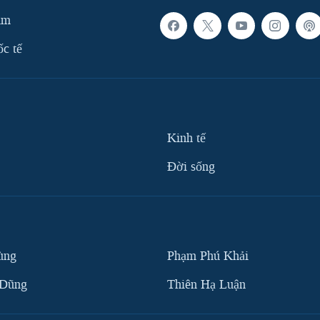
am
ốc tế
Kinh tế
Ðời sống
ùng
Phạm Phú Khải
 Dũng
Thiên Hạ Luận