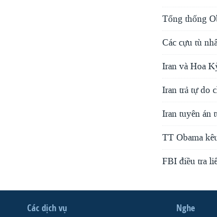
Tổng thống Ob
Các cựu tù nh
Iran và Hoa Kỳ
Iran trả tự do
Iran tuyên án 
TT Obama kêu 
FBI điều tra l
Các dịch vụ
Nghe