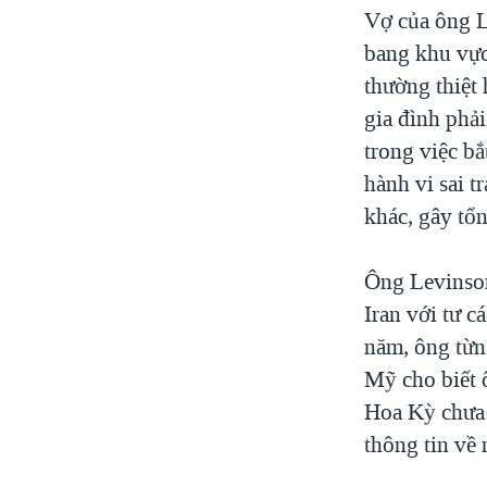
Vợ của ông L
bang khu vực
thường thiệt
gia đình phải
trong việc bắ
hành vi sai t
khác, gây tổn
Ông Levinson
Iran với tư c
năm, ông từn
Mỹ cho biết 
Hoa Kỳ chưa 
thông tin về 