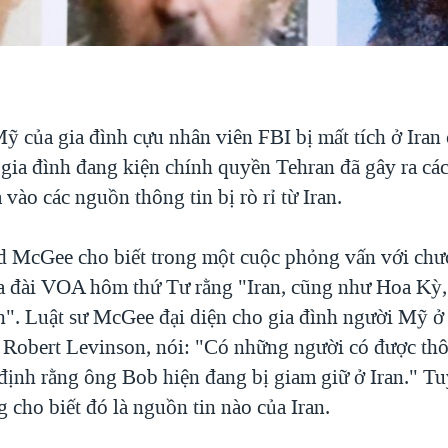
ỹ của gia đình cựu nhân viên FBI bị mất tích ở Iran
gia đình đang kiện chính quyền Tehran đã gây ra các 
vào các nguồn thông tin bị rò rỉ từ Iran.
d McGee cho biết trong một cuộc phỏng vấn với chư
 đài VOA hôm thứ Tư rằng "Iran, cũng như Hoa Kỳ,
in". Luật sư McGee đại diện cho gia đình người Mỹ ở 
g Robert Levinson, nói: "Có những người có được thô
 định rằng ông Bob hiện đang bị giam giữ ở Iran." T
cho biết đó là nguồn tin nào của Iran.